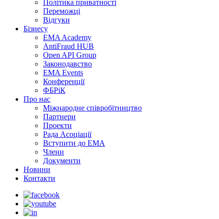
Політика приватності
Переможцi
Відгуки
Бізнесу
EMA Academy
AntiFraud HUB
Open API Group
Законодавство
EMA Events
Конференції
ФБРіК
Про нас
Міжнародне співробітництво
Партнери
Проекти
Рада Асоціації
Вступити до ЕМА
Члени
Документи
Новини
Контакти