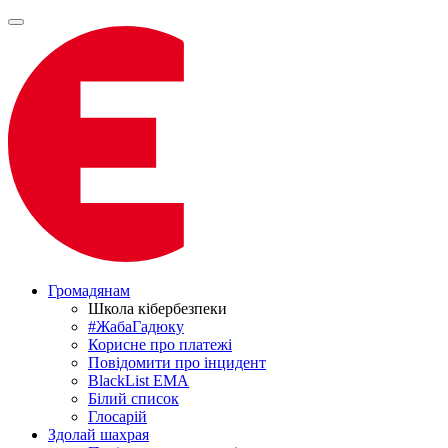
Громадянам
Школа кібербезпеки
#ЖабаГадюку
Корисне про платежі
Повідомити про інцидент
BlackList EMA
Білий список
Глосарій
Здолай шахрая