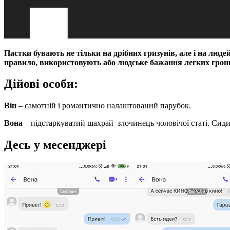
Пастки бувають не тільки на дрібних гризунів, але і на люде
правило, використовують або людське бажання легких грошей
Дійові особи:
Він
– самотній і романтично налаштований парубок.
Вона
– підстаркуватий шахрай–злочинець чоловічої статі. Сидит
Десь у месенджері