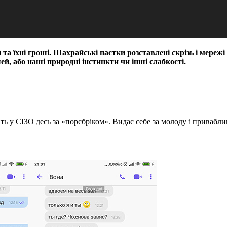
й та їхні гроші. Шахрайські пастки розставлені скрізь і мережі
, або наші природні інстинкти чи інші слабкості.
ь у СІЗО десь за «порєбріком». Видає себе за молоду і приваблив