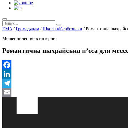
EMA
/
Громадянам
/
Школа кібербезпеки
/
Романтична шахрайсь
Мошенничество в интернет
Романтична шахрайська п’єса для месс
Facebook
LinkedIn
Telegram
Email