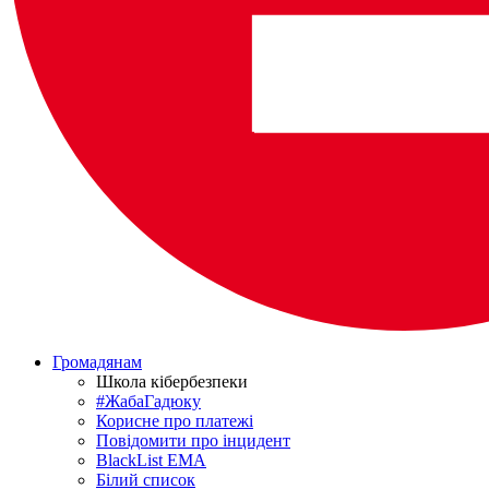
Громадянам
Школа кібербезпеки
#ЖабаГадюку
Корисне про платежі
Повідомити про інцидент
BlackList EMA
Білий список