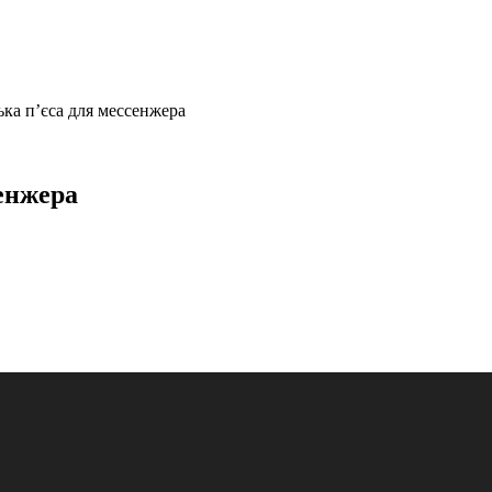
ка п’єса для мессенжера
енжера