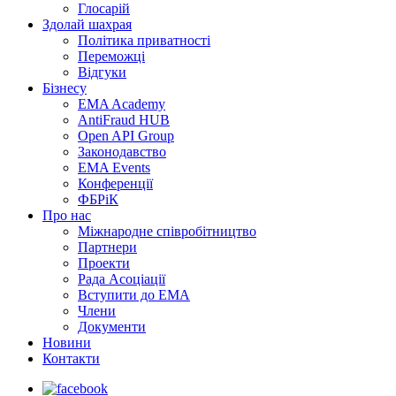
Глосарій
Здолай шахрая
Політика приватності
Переможцi
Відгуки
Бізнесу
EMA Academy
AntiFraud HUB
Open API Group
Законодавство
EMA Events
Конференції
ФБРіК
Про нас
Міжнародне співробітництво
Партнери
Проекти
Рада Асоціації
Вступити до ЕМА
Члени
Документи
Новини
Контакти