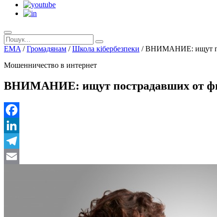
EMA
/
Громадянам
/
Школа кібербезпеки
/
ВНИМАНИЕ: ищут по
Мошенничество в интернет
ВНИМАНИЕ: ищут пострадавших от ф
Facebook
LinkedIn
Telegram
Email