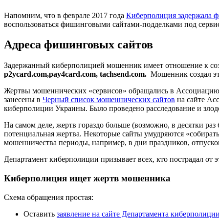
Напомним, что в феврале 2017 года
Киберполиция задержала 
воспользоваться фишинговыми сайтами-подделками под сервисы
Адреса фишинговых сайтов
Задержанный киберполицией мошенник имеет отношение к с
p2ycard.com,pay4card.com, tachsend.com.
Мошенник создал эт
Жертвы мошеннических «сервисов» обращались в Ассоциаци
занесены в
Черный список мошеннических сайтов
на сайте Ас
киберполиции Украины. Было проведено расследование и злоде
На самом деле, жертв гораздо больше (возможно, в десятки ра
потенциальная жертва. Некоторые сайты умудряются «собирать»
мошенничества периоды, например, в дни праздников, отпусков
Департамент киберполиции призывает всех, кто пострадал от 
Киберполиция ищет жертв мошенника
Схема обращения простая:
Оставить
заявление на сайте Департамента киберполици