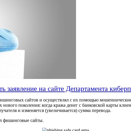
ть заявление на сайте Департамента кибер
 фишинговых сайтов и осуществлял с их помощью мошеннически
 нового поколения: когда кража денег с банковской карты клие
чателя и изменяется (увеличивается) сумма перевода.
ал фишинговые сайты.