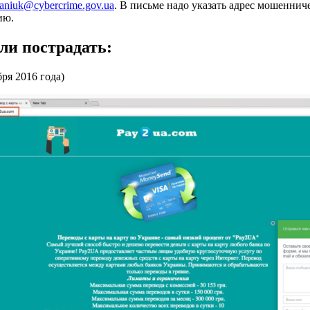
yaniuk@cybercrime.gov.ua
. В письме надо указать адрес мошенниче
цию.
ли пострадать:
ря 2016 года)