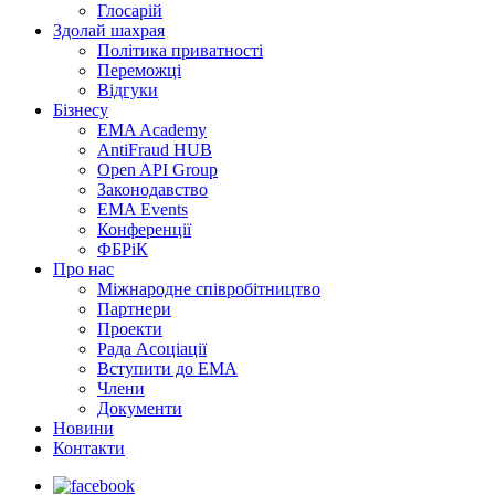
Глосарій
Здолай шахрая
Політика приватності
Переможцi
Відгуки
Бізнесу
EMA Academy
AntiFraud HUB
Open API Group
Законодавство
EMA Events
Конференції
ФБРіК
Про нас
Міжнародне співробітництво
Партнери
Проекти
Рада Асоціації
Вступити до ЕМА
Члени
Документи
Новини
Контакти