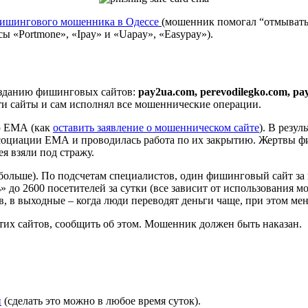
фишингового мошенника в Одессе
(мошенник помогал “отмывать”
 «Portmone», «Ipay» и «Uapay», «Easypay»).
озданию фишинговых сайтов:
pay2ua.com, perevodilegko.com, pay
и сайты и сам исполнял все мошеннические операции.
ю ЕМА (как
оставить заявление о мошенническом сайте
). В резу
социации ЕМА и проводилась работа по их закрытию. Жертвы 
я взяли под стражу.
з больше). По подсчетам специалистов, один фишинговый сайт за
 до 2600 посетителей за сутки (все зависит от использования 
, в выходные – когда люди переводят деньги чаще, при этом мен
этих сайтов, сообщить об этом. Мошенник должен быть наказан.
и
(сделать это можно в любое время суток).