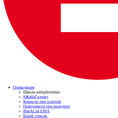
Громадянам
Школа кібербезпеки
#ЖабаГадюку
Корисне про платежі
Повідомити про інцидент
BlackList EMA
Білий список