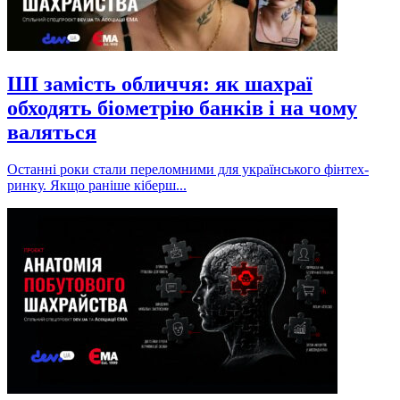
ШІ замість обличчя: як шахраї
обходять біометрію банків і на чому
валяться
Останні роки стали переломними для українського фінтех-
ринку. Якщо раніше кіберш...