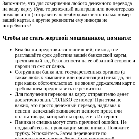
Запомните, что для совершения любого денежного перевода
на вашу карту (будь то денежный выигрыш или волонтерская
помощь и т.п.) отправителю необходимо знать только номер
вашей карты, а другие реквизиты ему никогда не
потребуются!
Чтобы не стать жертвой мошенников, помните:
Кем бы ни представился звонивший, никогда не
разглашайте срок действия вашей банковской карты,
трехзначный код безопасности на ее обратной стороне и
пароли из смс от банка.
Сотрудники банка или государственных органов (а
также любых компаний или организаций) никогда, ни
при каких обстоятельствах, не звонят держателям карт с
требованием предоставить ее реквизиты.
Для получения перевода на карту отправителю денег
достаточно знать ТОЛЬКО ее номер! При этом не
важно, это просто денежный перевод, надбавка к
пенсии, денежный эквивалент ценного приза или
оплата товара, который вы продаете в Интернет.
Паника и спешка могут стать причиной ошибки. Не
поддавайтесь на провокации мошенников. Положите
трубку. Успокойтесь. Затем перезвоните по
официальному номеру банка (или упомянутой