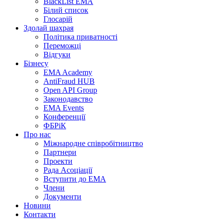
BlackList EMA
Білий список
Глосарій
Здолай шахрая
Політика приватності
Переможцi
Відгуки
Бізнесу
EMA Academy
AntiFraud HUB
Open API Group
Законодавство
EMA Events
Конференції
ФБРіК
Про нас
Міжнародне співробітництво
Партнери
Проекти
Рада Асоціації
Вступити до ЕМА
Члени
Документи
Новини
Контакти