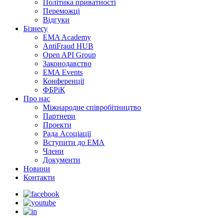
Політика приватності
Переможцi
Відгуки
Бізнесу
EMA Academy
AntiFraud HUB
Open API Group
Законодавство
EMA Events
Конференції
ФБРіК
Про нас
Міжнародне співробітництво
Партнери
Проекти
Рада Асоціації
Вступити до ЕМА
Члени
Документи
Новини
Контакти