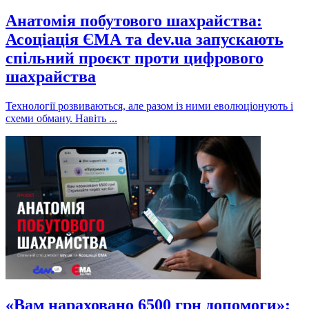
Анатомія побутового шахрайства:
Асоціація ЄМА та dev.ua запускають
спільний проєкт проти цифрового
шахрайства
Технології розвиваються, але разом із ними еволюціонують і
схеми обману. Навіть ...
«Вам нараховано 6500 грн допомоги»: