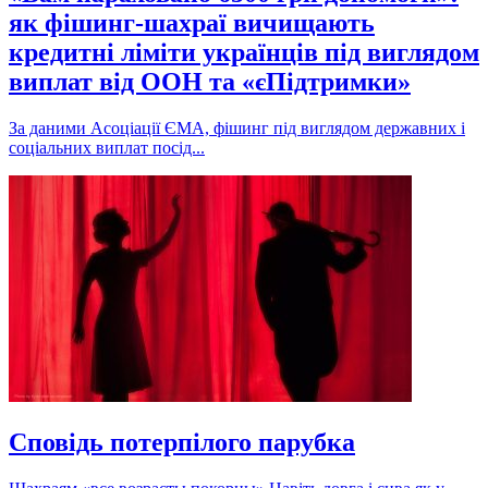
як фішинг-шахраї вичищають
кредитні ліміти українців під виглядом
виплат від ООН та «єПідтримки»
За даними Асоціації ЄМА, фішинг під виглядом державних і
соціальних виплат посід...
Cповідь потерпілого парубка