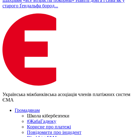
Шахраям «все возрасты покорны» Навіть довга і сива як у
старого Ґендальфа бород...
Українська міжбанківська асоціація членів платіжних систем
ЄМА
Громадянам
Школа кібербезпеки
#ЖабаГадюку
Корисне про платежі
Повідомити про інцидент