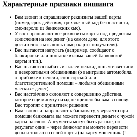
Характерные признаки вишинга
Вам звонят и спрашивают реквизиты вашей карты
(номер, срок действия, трехзначный код безопасности,
смс-пароли из банковских смс).
У вас спрашивают все реквизиты карты под предлогом
зачисления на нее денег (на самом деле, для этого
достаточно знать лишь номер карты получателя).
Вас пытаются напугать (например, сообщают о
блокировке или попытке взлома вашей банковской
карты и т.п.).
Вас пытаются выбить из колеи неожиданным известием
и невероятными обещаниями (о выигрыше автомобиля,
о прибавке к пенсии, спонсорской или
благотворительной помощи – любыми обещаниями
«легких» денег).
Вас настойчиво склоняют к совершению действия,
которое еще минуту назад не пришло бы вам в голову.
Вас торопят с принятием решения;
Вам звонят и направляют к банкомату, уверяя что при
помощи банкомата вы можете перевести деньги с чужой
карты на свою. Аргументы могут быть разные, но
результат один – через банкомат вы можете перевести
деньги только со своей карты (на карту мошенника)!