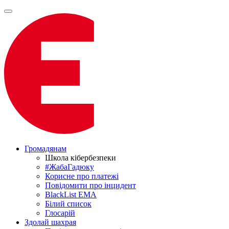
Громадянам
Школа кібербезпеки
#ЖабаГадюку
Корисне про платежі
Повідомити про інцидент
BlackList EMA
Білий список
Глосарій
Здолай шахрая