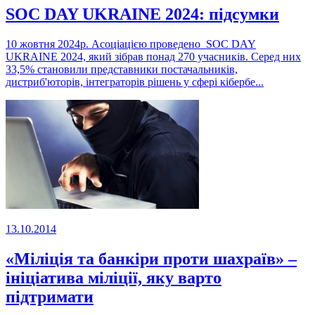
SOC DAY UKRAINE 2024: підсумки
10 жовтня 2024р. Асоціацією проведено SOC DAY
UKRAINE 2024, який зібрав понад 270 учасників. Серед них
33,5% становили представники постачальників,
дистриб'юторів, інтеграторів рішень у сфері кібербе...
13.10.2014
«Міліція та банкіри проти шахраїв» –
ініціатива міліції, яку варто
підтримати