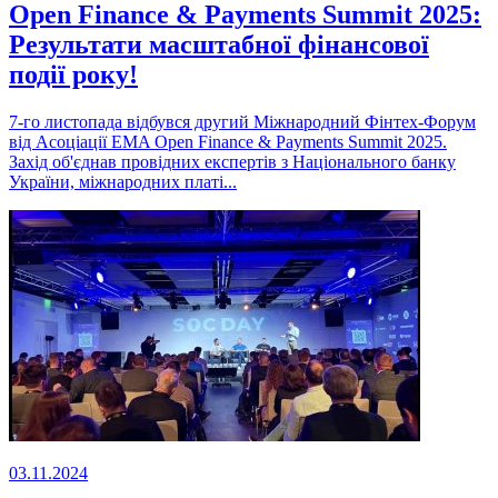
Open Finance & Payments Summit 2025:
Результати масштабної фінансової
події року!
7-го листопада відбувся другий Міжнародний Фінтех-Форум
від Асоціації EMA Open Finance & Payments Summit 2025.
Захід об'єднав провідних експертів з Національного банку
України, міжнародних платі...
03.11.2024