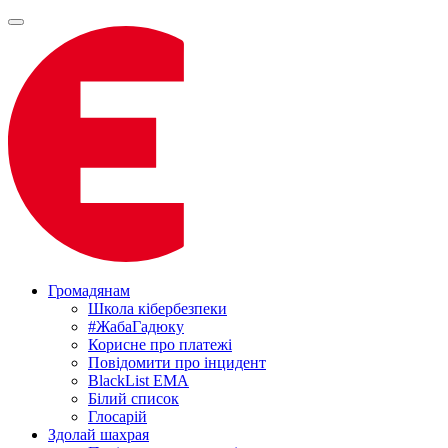
Громадянам
Школа кібербезпеки
#ЖабаГадюку
Корисне про платежі
Повідомити про інцидент
BlackList EMA
Білий список
Глосарій
Здолай шахрая