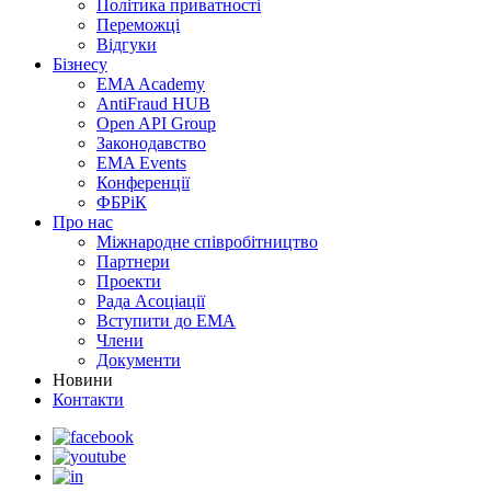
Політика приватності
Переможцi
Відгуки
Бізнесу
EMA Academy
AntiFraud HUB
Open API Group
Законодавство
EMA Events
Конференції
ФБРіК
Про нас
Міжнародне співробітництво
Партнери
Проекти
Рада Асоціації
Вступити до ЕМА
Члени
Документи
Новини
Контакти