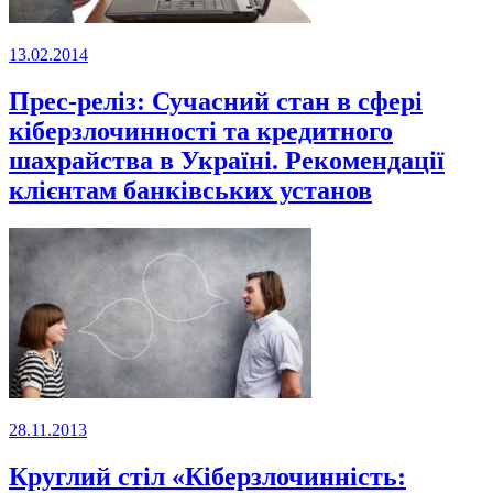
13.02.2014
Прес-реліз: Сучасний стан в сфері
кіберзлочинності та кредитного
шахрайства в Україні. Рекомендації
клієнтам банківських установ
28.11.2013
Круглий стіл «Кіберзлочинність: