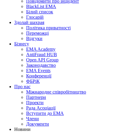
Повідомити про інцидент
BlackList EMA
Білий список
Глосарій
Здолай шахрая
Політика приватності
Переможцi
Відгуки
Бізнесу
EMA Academy
AntiFraud HUB
Open API Group
Законодавство
EMA Events
Конференції
ФБРіК
Про нас
Міжнародне співробітництво
Партнери
Проекти
Рада Асоціації
Вступити до ЕМА
Члени
Документи
Новини