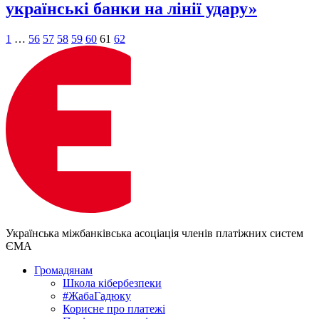
українські банки на лінії удару»
Posts
1
…
56
57
58
59
60
61
62
pagination
Українська міжбанківська асоціація членів платіжних систем
ЄМА
Громадянам
Школа кібербезпеки
#ЖабаГадюку
Корисне про платежі