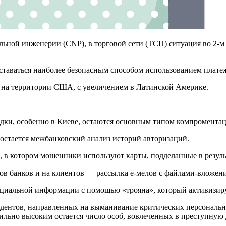
альной инженерии (CNP), в торговой сети (ТСП) ситуация во 2-
ставаться наиболее безопасным способом использованием плате
 на территории США, с увеличением в Латинской Америке.
адки, особенно в Киеве, остаются основным типом компромента
стается межбанковский анализ историй авторизаций.
, в котором мошенники используют карты, подделанные в резул
ков банков и на клиентов — рассылка е-мелов с файлами-вложен
нциальной информации с помощью «трояна», который активизир
цидентов, направленных на выманивание критических персональ
льно высоким остается число особ, вовлеченных в преступную д