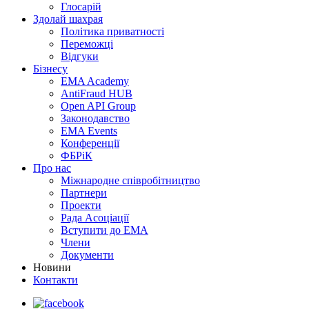
Глосарій
Здолай шахрая
Політика приватності
Переможцi
Відгуки
Бізнесу
EMA Academy
AntiFraud HUB
Open API Group
Законодавство
EMA Events
Конференції
ФБРіК
Про нас
Міжнародне співробітництво
Партнери
Проекти
Рада Асоціації
Вступити до ЕМА
Члени
Документи
Новини
Контакти