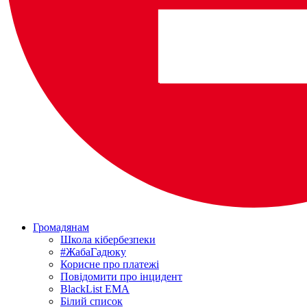
Громадянам
Школа кібербезпеки
#ЖабаГадюку
Корисне про платежі
Повідомити про інцидент
BlackList EMA
Білий список