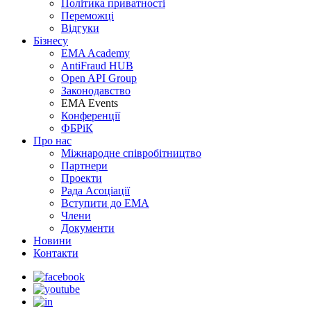
Політика приватності
Переможцi
Відгуки
Бізнесу
EMA Academy
AntiFraud HUB
Open API Group
Законодавство
EMA Events
Конференції
ФБРіК
Про нас
Міжнародне співробітництво
Партнери
Проекти
Рада Асоціації
Вступити до ЕМА
Члени
Документи
Новини
Контакти