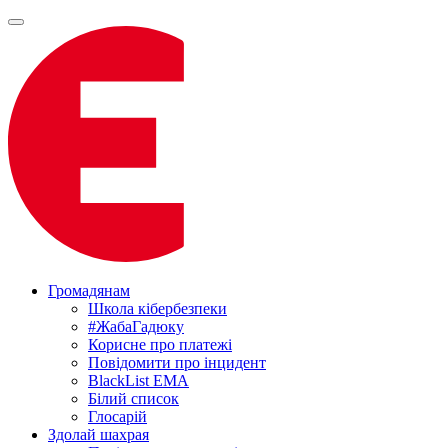
Громадянам
Школа кібербезпеки
#ЖабаГадюку
Корисне про платежі
Повідомити про інцидент
BlackList EMA
Білий список
Глосарій
Здолай шахрая