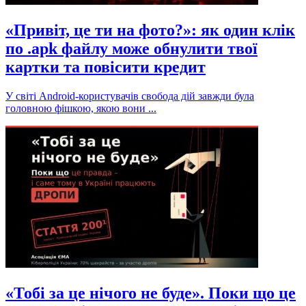
«Привіт, це ти на фото?»: як один клік
по .apk файлу може обнулити твої
картки та повісити кредит
У світі Android-користувачів свобода дій завжди була
головною фішкою, якою вони ...
«Тобі за це нічого не буде». Поки що це