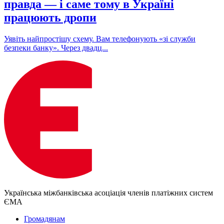
правда — і саме тому в Україні
працюють дропи
Уявіть найпростішу схему. Вам телефонують «зі служби
безпеки банку». Через двадц...
Українська міжбанківська асоціація членів платіжних систем
ЄМА
Громадянам