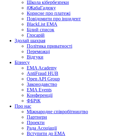
Школа кібербезпеки
#ЖабаГадюку
Корисне про платежі
Повідомити про інцидент
BlackList EMA
Білий список
Глосарій
Здолай шахрая
Політика приватності
Переможцi
Відгуки
Бізнесу
EMA Academy
AntiFraud HUB
Open API Group
Законодавство
EMA Events
Конференції
ФБРіК
Про нас
Міжнародне співробітництво
Партнери
Проекти
Рада Асоціації
Вступити до ЕМА