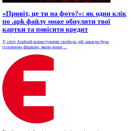
«Привіт, це ти на фото?»: як один клік
по .apk файлу може обнулити твої
картки та повісити кредит
У світі Android-користувачів свобода дій завжди була
головною фішкою, якою вони ...