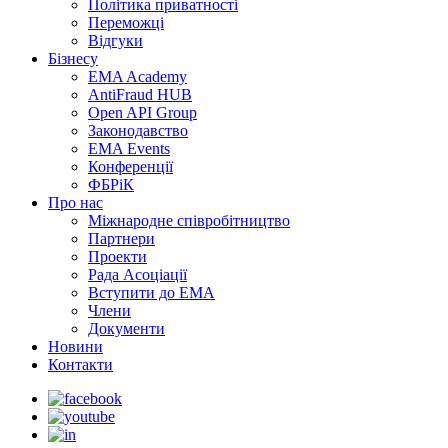
Політика приватності
Переможцi
Відгуки
Бізнесу
EMA Academy
AntiFraud HUB
Open API Group
Законодавство
EMA Events
Конференції
ФБРіК
Про нас
Міжнародне співробітництво
Партнери
Проекти
Рада Асоціації
Вступити до ЕМА
Члени
Документи
Новини
Контакти