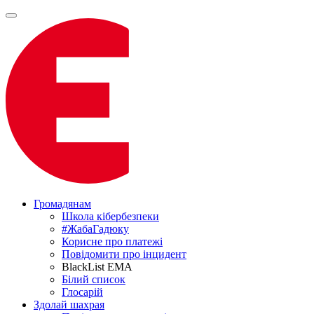
Громадянам
Школа кібербезпеки
#ЖабаГадюку
Корисне про платежі
Повідомити про інцидент
BlackList EMA
Білий список
Глосарій
Здолай шахрая