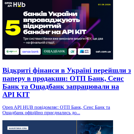
Відкриті фінанси в Україні перейшли з
паперу в продакшн: ОТП Банк, Сенс
Банк та Ощадбанк запрацювали на
API KIT
Open API HUB повідомляє: ОТП Банк, Сенс Банк та
Ощадбанк офіційно приєднались до...