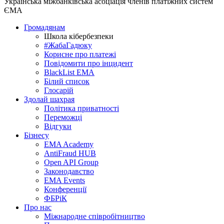
Українська міжбанківська асоціація членів платіжних систем
ЄМА
Громадянам
Школа кібербезпеки
#ЖабаГадюку
Корисне про платежі
Повідомити про інцидент
BlackList EMA
Білий список
Глосарій
Здолай шахрая
Політика приватності
Переможцi
Відгуки
Бізнесу
EMA Academy
AntiFraud HUB
Open API Group
Законодавство
EMA Events
Конференції
ФБРіК
Про нас
Міжнародне співробітництво