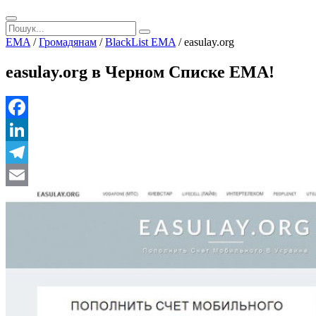
EMA
/
Громадянам
/
BlackList EMA
/
easulay.org
easulay.org в Черном Списке ЕМА!
Facebook
LinkedIn
Telegram
Email