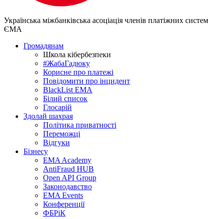
Українська міжбанківська асоціація членів платіжних систем
ЄМА
Громадянам
Школа кібербезпеки
#ЖабаГадюку
Корисне про платежі
Повідомити про інцидент
BlackList EMA
Білий список
Глосарій
Здолай шахрая
Політика приватності
Переможцi
Відгуки
Бізнесу
EMA Academy
AntiFraud HUB
Open API Group
Законодавство
EMA Events
Конференції
ФБРіК