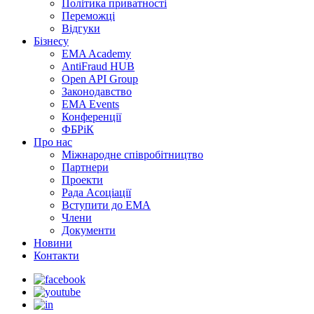
Політика приватності
Переможцi
Відгуки
Бізнесу
EMA Academy
AntiFraud HUB
Open API Group
Законодавство
EMA Events
Конференції
ФБРіК
Про нас
Міжнародне співробітництво
Партнери
Проекти
Рада Асоціації
Вступити до ЕМА
Члени
Документи
Новини
Контакти