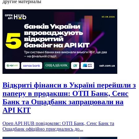
другие материалы
Відкриті фінанси в Україні перейшли з
паперу в продакшн: ОТП Банк, Сенс
Банк та Ощадбанк запрацювали на
API KIT
Open API HUB повідомляє: ОТП Банк, Сенс Банк та
Ощадбанк офіційно приєднались до...