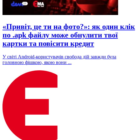
«Привіт, це ти на фото?»: як один клік
по .apk файлу може обнулити твої
картки та повісити кредит
У світі Android-користувачів свобода дій завжди була
головною фішкою, якою вони ...