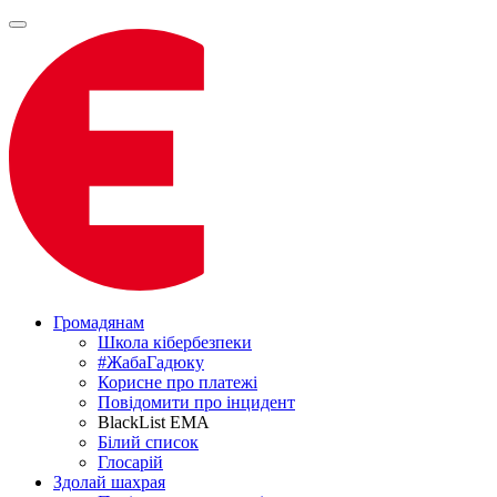
Громадянам
Школа кібербезпеки
#ЖабаГадюку
Корисне про платежі
Повідомити про інцидент
BlackList EMA
Білий список
Глосарій
Здолай шахрая