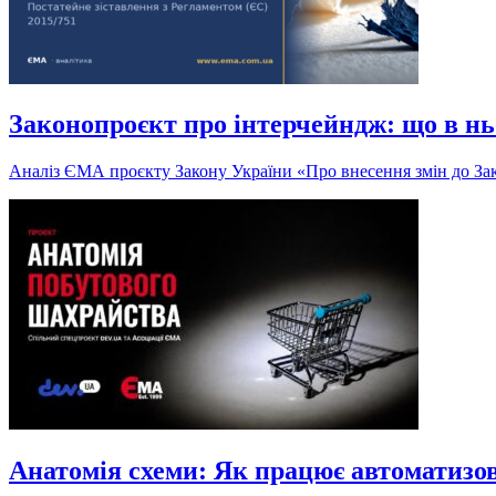
Законопроєкт про інтерчейндж: що в нь
Аналіз ЄМА проєкту Закону України «Про внесення змін до Зак
Анатомія схеми: Як працює автоматизо