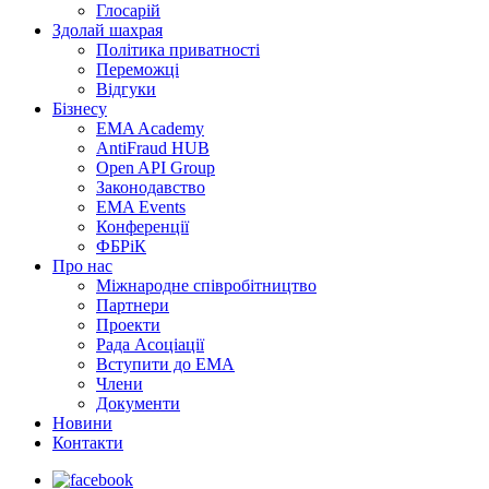
Глосарій
Здолай шахрая
Політика приватності
Переможцi
Відгуки
Бізнесу
EMA Academy
AntiFraud HUB
Open API Group
Законодавство
EMA Events
Конференції
ФБРіК
Про нас
Міжнародне співробітництво
Партнери
Проекти
Рада Асоціації
Вступити до ЕМА
Члени
Документи
Новини
Контакти