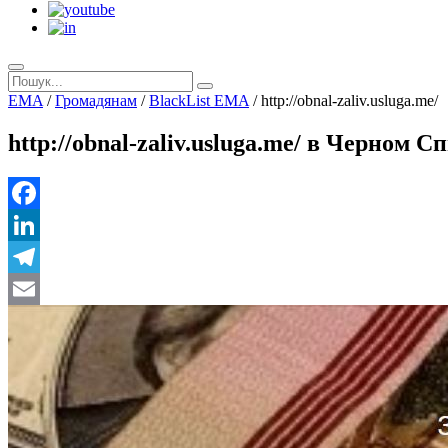
EMA
/
Громадянам
/
BlackList EMA
/
http://obnal-zaliv.usluga.me/
http://obnal-zaliv.usluga.me/ в Черном 
Facebook
LinkedIn
Telegram
Email