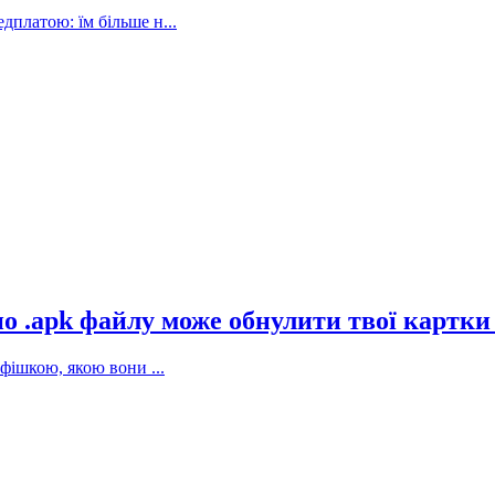
дплатою: їм більше н...
 по .apk файлу може обнулити твої картки
фішкою, якою вони ...