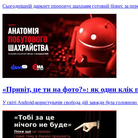
Сьогоднішній даркнет пропонує шахраям готовий бізнес за пере
«Привіт, це ти на фото?»: як один клік
У світі Android-користувачів свобода дій завжди була головною 