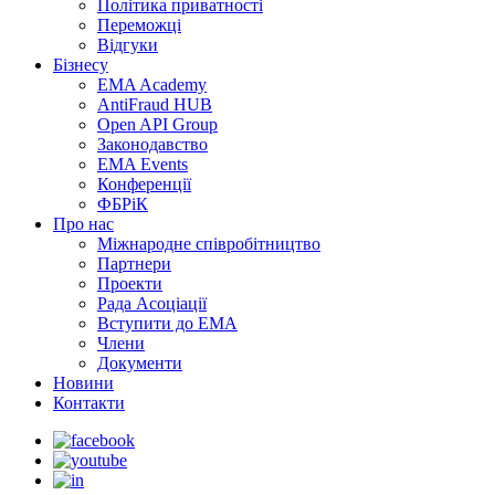
Політика приватності
Переможцi
Відгуки
Бізнесу
EMA Academy
AntiFraud HUB
Open API Group
Законодавство
EMA Events
Конференції
ФБРіК
Про нас
Міжнародне співробітництво
Партнери
Проекти
Рада Асоціації
Вступити до ЕМА
Члени
Документи
Новини
Контакти