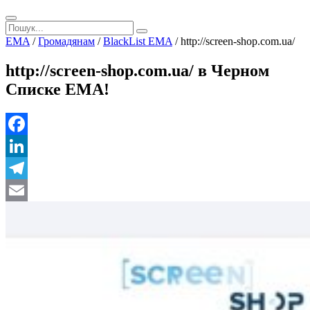
EMA
/
Громадянам
/
BlackList EMA
/
http://screen-shop.com.ua/
http://screen-shop.com.ua/ в Черном
Списке ЕМА!
Facebook
LinkedIn
Telegram
Email