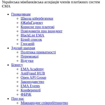
Українська міжбанківська асоціація членів платіжних систем
ЄМА
Громадянам
Школа кібербезпеки
#ЖабаГадюку
Корисне про платежі
Повідомити про інцидент
BlackList EMA
Білий список
Глосарій
Здолай шахрая
Політика приватності
Переможцi
Відгуки
Бізнесу
EMA Academy
AntiFraud HUB
Open API Group
Законодавство
EMA Events
Конференції
ФБРіК
Про нас
Міжнародне співробітництво