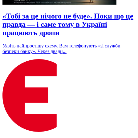
«Тобі за це нічого не буде». Поки що це
правда — і саме тому в Україні
працюють дропи
Уявіть найпростішу схему. Вам телефонують «зі служби
безпеки банку». Через двадц...