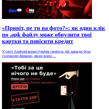
«Привіт, це ти на фото?»: як один клік
по .apk файлу може обнулити твої
картки та повісити кредит
У світі Android-користувачів свобода дій завжди була
головною фішкою, якою вони ...