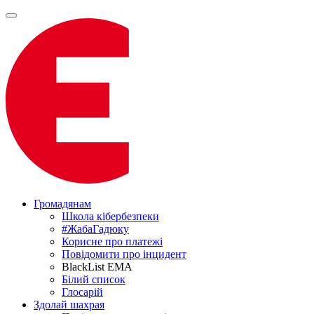
Громадянам
Школа кібербезпеки
#ЖабаГадюку
Корисне про платежі
Повідомити про інцидент
BlackList EMA
Білий список
Глосарій
Здолай шахрая