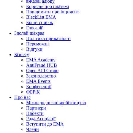
#ЖабаГадюку
Корисне про платежі
Повідомити про інцидент
BlackList EMA
Білий список
Глосарій
Здолай шахрая
Політика приватності
Переможцi
Відгуки
Бізнесу
EMA Academy
AntiFraud HUB
Open API Group
Законодавство
EMA Events
Конференції
ФБРіК
Про нас
Міжнародне співробітництво
Партнери
Проекти
Рада Асоціації
Вступити до ЕМА
Члени