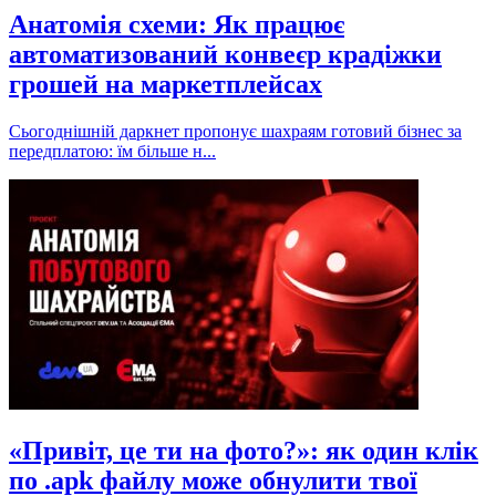
Анатомія схеми: Як працює
автоматизований конвеєр крадіжки
грошей на маркетплейсах
Сьогоднішній даркнет пропонує шахраям готовий бізнес за
передплатою: їм більше н...
«Привіт, це ти на фото?»: як один клік
по .apk файлу може обнулити твої