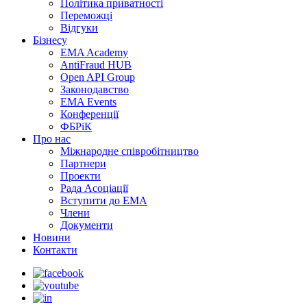
Політика приватності
Переможцi
Відгуки
Бізнесу
EMA Academy
AntiFraud HUB
Open API Group
Законодавство
EMA Events
Конференції
ФБРіК
Про нас
Міжнародне співробітництво
Партнери
Проекти
Рада Асоціації
Вступити до ЕМА
Члени
Документи
Новини
Контакти