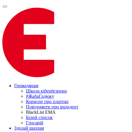
Громадянам
Школа кібербезпеки
#ЖабаГадюку
Корисне про платежі
Повідомити про інцидент
BlackList EMA
Білий список
Глосарій
Здолай шахрая