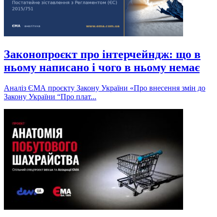
Законопроєкт про інтерчейндж: що в
ньому написано і чого в ньому немає
Аналіз ЄМА проєкту Закону України «Про внесення змін до
Закону України “Про плат...