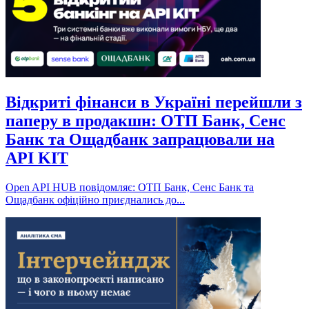
Відкриті фінанси в Україні перейшли з
паперу в продакшн: ОТП Банк, Сенс
Банк та Ощадбанк запрацювали на
API KIT
Open API HUB повідомляє: ОТП Банк, Сенс Банк та
Ощадбанк офіційно приєднались до...