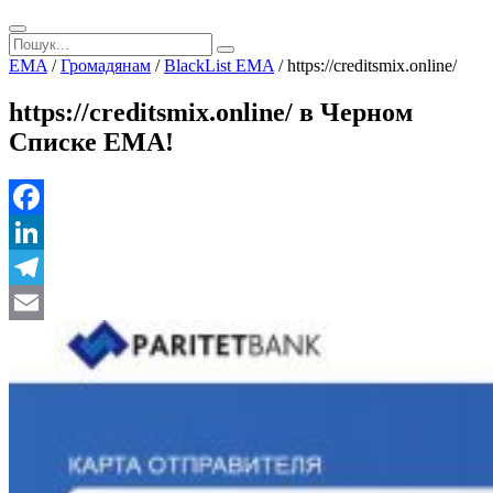
EMA
/
Громадянам
/
BlackList EMA
/
https://creditsmix.online/
https://creditsmix.online/ в Черном
Списке ЕМА!
Facebook
LinkedIn
Telegram
Email