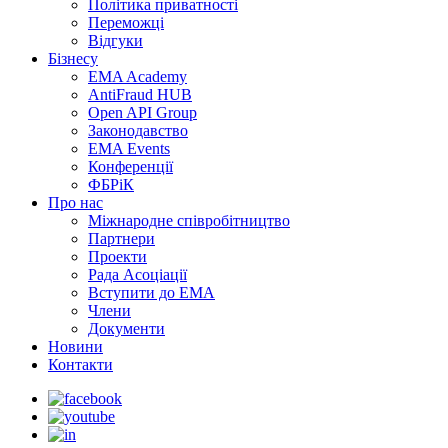
Політика приватності
Переможцi
Відгуки
Бізнесу
EMA Academy
AntiFraud HUB
Open API Group
Законодавство
EMA Events
Конференції
ФБРіК
Про нас
Міжнародне співробітництво
Партнери
Проекти
Рада Асоціації
Вступити до ЕМА
Члени
Документи
Новини
Контакти