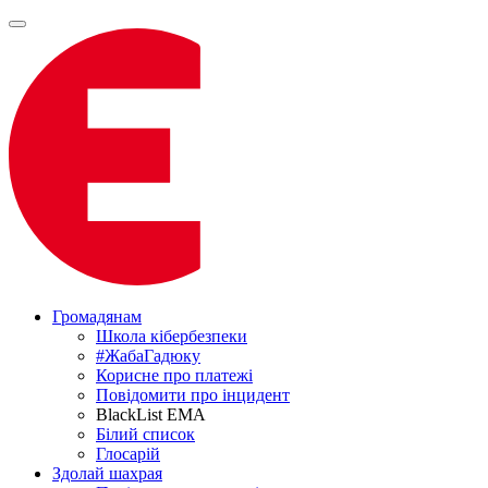
Громадянам
Школа кібербезпеки
#ЖабаГадюку
Корисне про платежі
Повідомити про інцидент
BlackList EMA
Білий список
Глосарій
Здолай шахрая