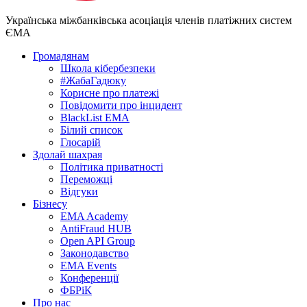
Українська міжбанківська асоціація членів платіжних систем
ЄМА
Громадянам
Школа кібербезпеки
#ЖабаГадюку
Корисне про платежі
Повідомити про інцидент
BlackList EMA
Білий список
Глосарій
Здолай шахрая
Політика приватності
Переможцi
Відгуки
Бізнесу
EMA Academy
AntiFraud HUB
Open API Group
Законодавство
EMA Events
Конференції
ФБРіК
Про нас