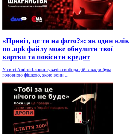
«Привіт, це ти на фото?»: як один клік
по .apk файлу може обнулити твої
картки та повісити кредит
У світі Android-користувачів свобода дій завжди була
головною фішкою, якою вони ...