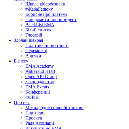
Школа кібербезпеки
#ЖабаГадюку
Корисне про платежі
Повідомити про інцидент
BlackList EMA
Білий список
Глосарій
Здолай шахрая
Політика приватності
Переможцi
Відгуки
Бізнесу
EMA Academy
AntiFraud HUB
Open API Group
Законодавство
EMA Events
Конференції
ФБРіК
Про нас
Міжнародне співробітництво
Партнери
Проекти
Рада Асоціації
Вступити до ЕМА