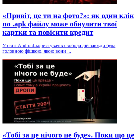
«Привіт, це ти на фото?»: як один клік
по .apk файлу може обнулити твої
картки та повісити кредит
У світі Android-користувачів свобода дій завжди була
головною фішкою, якою вони ...
«Тобі за це нічого не буде». Поки що це