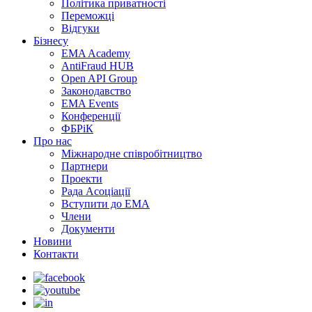
Політика приватності
Переможцi
Відгуки
Бізнесу
EMA Academy
AntiFraud HUB
Open API Group
Законодавство
EMA Events
Конференції
ФБРіК
Про нас
Міжнародне співробітництво
Партнери
Проекти
Рада Асоціації
Вступити до ЕМА
Члени
Документи
Новини
Контакти