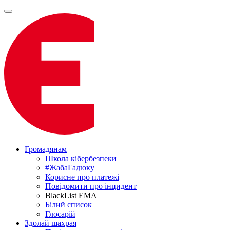
Громадянам
Школа кібербезпеки
#ЖабаГадюку
Корисне про платежі
Повідомити про інцидент
BlackList EMA
Білий список
Глосарій
Здолай шахрая