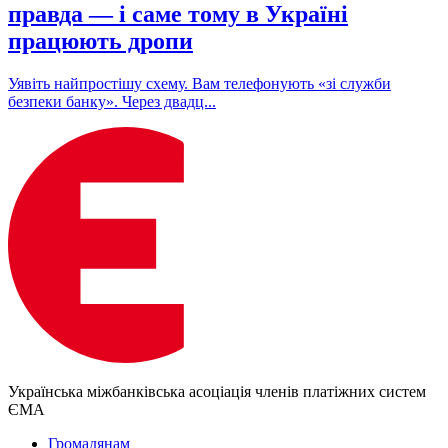
правда — і саме тому в Україні
працюють дропи
Уявіть найпростішу схему. Вам телефонують «зі служби
безпеки банку». Через двадц...
Українська міжбанківська асоціація членів платіжних систем
ЄМА
Громадянам