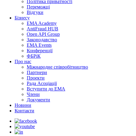
Політика приватності
Переможцi
Відгуки
Бізнесу
EMA Academy
AntiFraud HUB
Open API Group
Законодавство
EMA Events
Конференції
ФБРіК
Про нас
Міжнародне співробітництво
Партнери
Проекти
Рада Асоціації
Вступити до ЕМА
Члени
Документи
Новини
Контакти