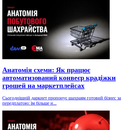
Анатомія схеми: Як працює
автоматизований конвеєр крадіжки
грошей на маркетплейсах
Сьогоднішній даркнет пропонує шахраям готовий бізнес за
передплатою: їм більше н...