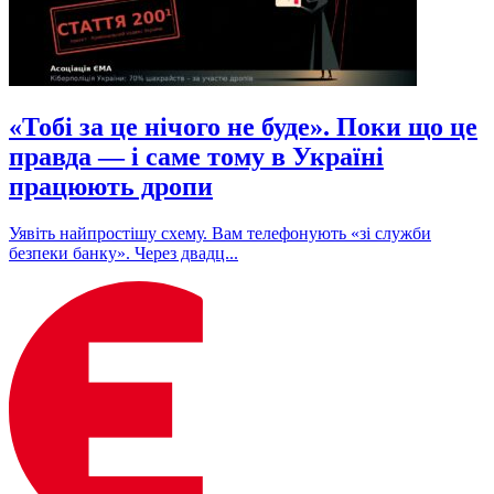
«Тобі за це нічого не буде». Поки що це
правда — і саме тому в Україні
працюють дропи
Уявіть найпростішу схему. Вам телефонують «зі служби
безпеки банку». Через двадц...