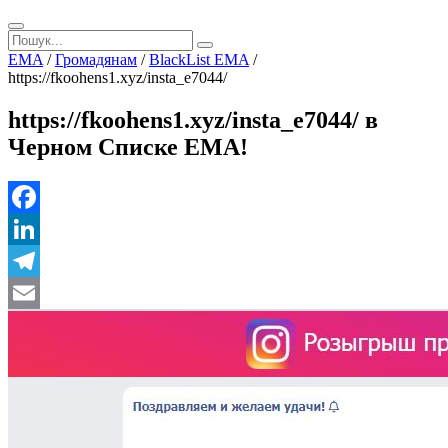
EMA
/
Громадянам
/
BlackList EMA
/
https://fkoohens1.xyz/insta_e7044/
https://fkoohens1.xyz/insta_e7044/ в
Черном Списке ЕМА!
Facebook
LinkedIn
Telegram
Email