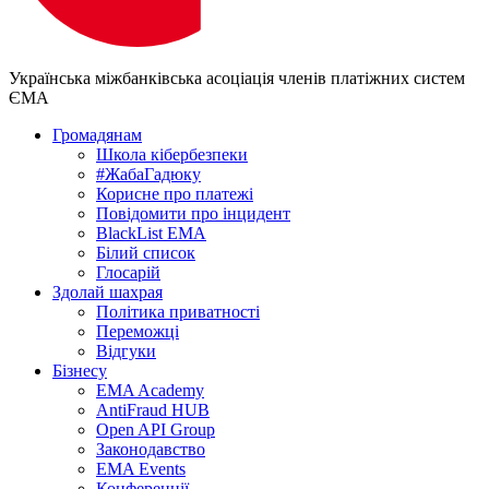
Українська міжбанківська асоціація членів платіжних систем
ЄМА
Громадянам
Школа кібербезпеки
#ЖабаГадюку
Корисне про платежі
Повідомити про інцидент
BlackList EMA
Білий список
Глосарій
Здолай шахрая
Політика приватності
Переможцi
Відгуки
Бізнесу
EMA Academy
AntiFraud HUB
Open API Group
Законодавство
EMA Events
Конференції