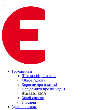
Громадянам
Школа кібербезпеки
#ЖабаГадюку
Корисне про платежі
Повідомити про інцидент
BlackList EMA
Білий список
Глосарій
Здолай шахрая