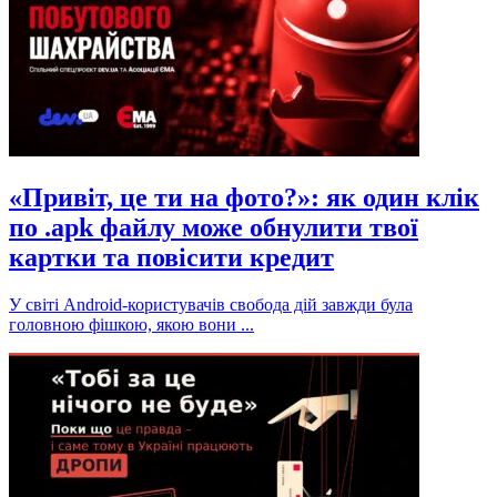
«Привіт, це ти на фото?»: як один клік
по .apk файлу може обнулити твої
картки та повісити кредит
У світі Android-користувачів свобода дій завжди була
головною фішкою, якою вони ...