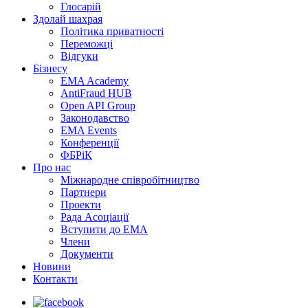
Глосарій
Здолай шахрая
Політика приватності
Переможцi
Відгуки
Бізнесу
EMA Academy
AntiFraud HUB
Open API Group
Законодавство
EMA Events
Конференції
ФБРіК
Про нас
Міжнародне співробітництво
Партнери
Проекти
Рада Асоціації
Вступити до ЕМА
Члени
Документи
Новини
Контакти