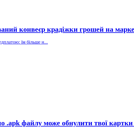
ваний конвеєр крадіжки грошей на марк
дплатою: їм більше н...
 по .apk файлу може обнулити твої картки