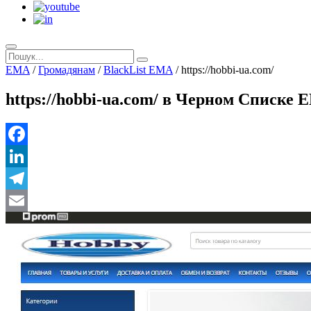
EMA
/
Громадянам
/
BlackList EMA
/
https://hobbi-ua.com/
https://hobbi-ua.com/ в Черном Списке 
Facebook
LinkedIn
Telegram
Email