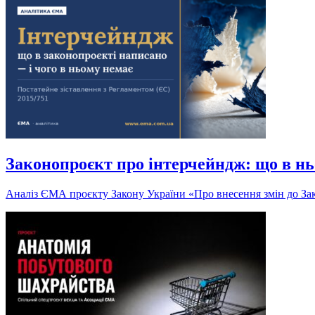
Законопроєкт про інтерчейндж: що в нь
Аналіз ЄМА проєкту Закону України «Про внесення змін до Зак