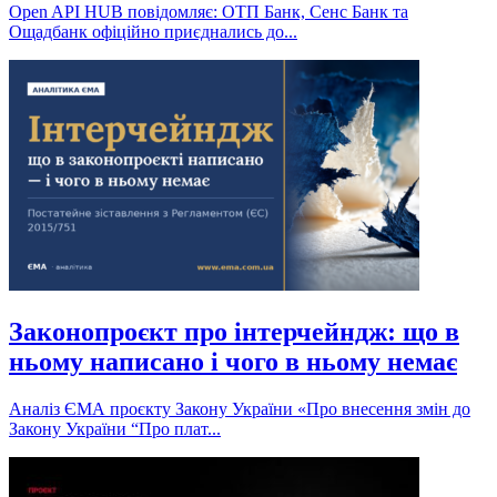
Open API HUB повідомляє: ОТП Банк, Сенс Банк та
Ощадбанк офіційно приєднались до...
Законопроєкт про інтерчейндж: що в
ньому написано і чого в ньому немає
Аналіз ЄМА проєкту Закону України «Про внесення змін до
Закону України “Про плат...