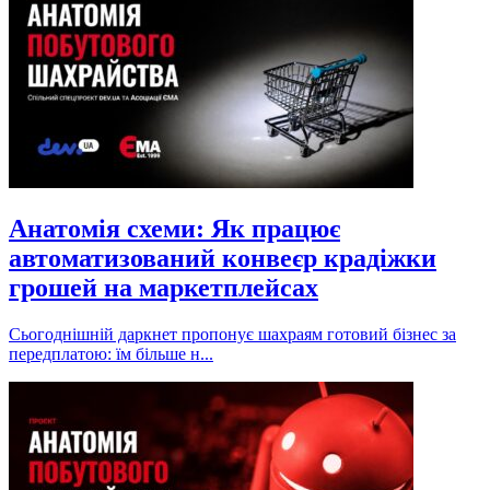
Анатомія схеми: Як працює
автоматизований конвеєр крадіжки
грошей на маркетплейсах
Сьогоднішній даркнет пропонує шахраям готовий бізнес за
передплатою: їм більше н...