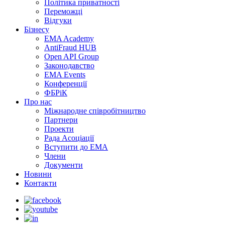
Політика приватності
Переможцi
Відгуки
Бізнесу
EMA Academy
AntiFraud HUB
Open API Group
Законодавство
EMA Events
Конференції
ФБРіК
Про нас
Міжнародне співробітництво
Партнери
Проекти
Рада Асоціації
Вступити до ЕМА
Члени
Документи
Новини
Контакти