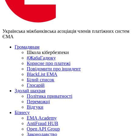
Українська міжбанківська асоціація членів платіжних систем
ЄМА
Громадянам
Школа кібербезпеки
#ЖабаГадюку
Корисне про платежі
Повідомити про інцидент
BlackList EMA
Білий список
Глосарій
Здолай шахрая
Політика приватності
Переможцi
Відгуки
Бізнесу
EMA Academy
AntiFraud HUB
Open API Group
Законодавство