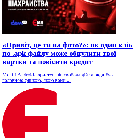
«Привіт, це ти на фото?»: як один клік
по .apk файлу може обнулити твої
картки та повісити кредит
У світі Android-користувачів свобода дій завжди була
головною фішкою, якою вони ...