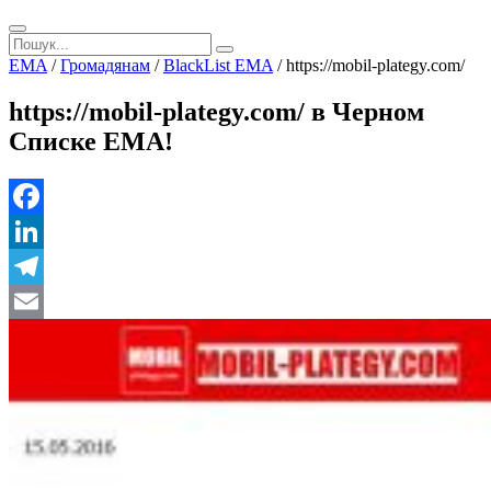
EMA
/
Громадянам
/
BlackList EMA
/
https://mobil-plategy.com/
https://mobil-plategy.com/ в Черном
Списке ЕМА!
Facebook
LinkedIn
Telegram
Email