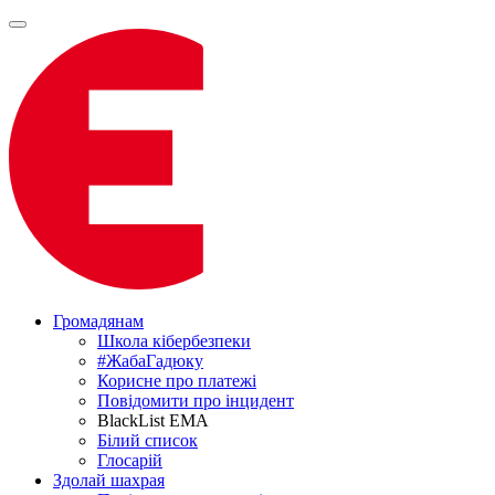
Громадянам
Школа кібербезпеки
#ЖабаГадюку
Корисне про платежі
Повідомити про інцидент
BlackList EMA
Білий список
Глосарій
Здолай шахрая