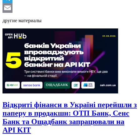
Telegram
Email
другие материалы
Відкриті фінанси в Україні перейшли з
паперу в продакшн: ОТП Банк, Сенс
Банк та Ощадбанк запрацювали на
API KIT