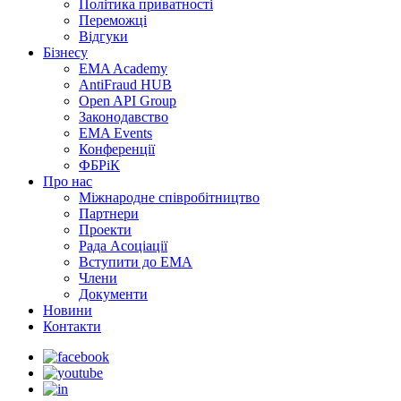
Політика приватності
Переможцi
Відгуки
Бізнесу
EMA Academy
AntiFraud HUB
Open API Group
Законодавство
EMA Events
Конференції
ФБРіК
Про нас
Міжнародне співробітництво
Партнери
Проекти
Рада Асоціації
Вступити до ЕМА
Члени
Документи
Новини
Контакти