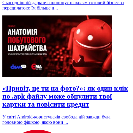
Сьогоднішній даркнет пропонує шахраям готовий бізнес за
передплатою: їм більше н...
«Привіт, це ти на фото?»: як один клік
по .apk файлу може обнулити твої
картки та повісити кредит
У світі Android-користувачів свобода дій завжди була
головною фішкою, якою вони ...