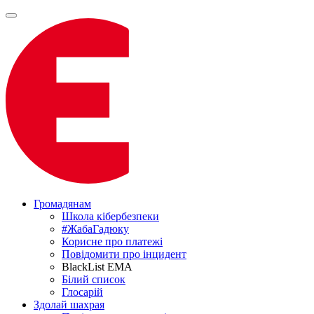
Громадянам
Школа кібербезпеки
#ЖабаГадюку
Корисне про платежі
Повідомити про інцидент
BlackList EMA
Білий список
Глосарій
Здолай шахрая