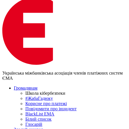
Українська міжбанківська асоціація членів платіжних систем
ЄМА
Громадянам
Школа кібербезпеки
#ЖабаГадюку
Корисне про платежі
Повідомити про інцидент
BlackList EMA
Білий список
Глосарій