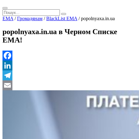
EMA
/
Громадянам
/
BlackList EMA
/
popolnyaxa.in.ua
popolnyaxa.in.ua в Черном Списке
ЕМА!
Facebook
LinkedIn
Telegram
Email