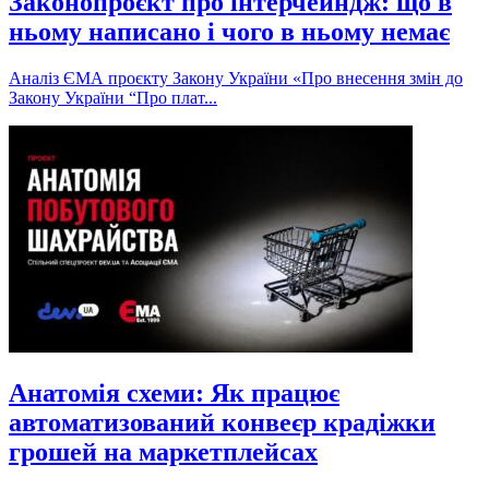
Законопроєкт про інтерчейндж: що в
ньому написано і чого в ньому немає
Аналіз ЄМА проєкту Закону України «Про внесення змін до
Закону України “Про плат...
Анатомія схеми: Як працює
автоматизований конвеєр крадіжки
грошей на маркетплейсах