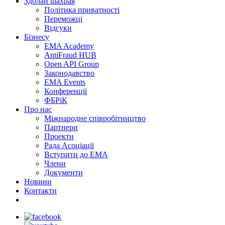
Здолай шахрая
Політика приватності
Переможцi
Відгуки
Бізнесу
EMA Academy
AntiFraud HUB
Open API Group
Законодавство
EMA Events
Конференції
ФБРіК
Про нас
Міжнародне співробітництво
Партнери
Проекти
Рада Асоціації
Вступити до ЕМА
Члени
Документи
Новини
Контакти