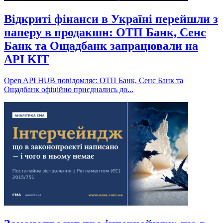
Відкриті фінанси в Україні перейшли з
паперу в продакшн: ОТП Банк, Сенс
Банк та Ощадбанк запрацювали на
API KIT
Open API HUB повідомляє: ОТП Банк, Сенс Банк та
Ощадбанк офіційно приєднались до...