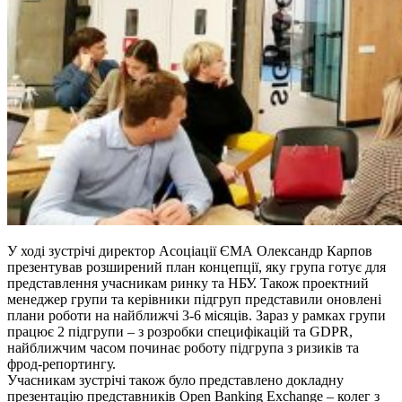
У ході зустрічі директор Асоціації ЄМА Олександр Карпов
презентував розширений план концепції, яку група готує для
представлення учасникам ринку та НБУ. Також проектний
менеджер групи та керівники підгруп представили оновлені
плани роботи на найближчі 3-6 місяців. Зараз у рамках групи
працює 2 підгрупи – з розробки специфікацій та GDPR,
найближчим часом починає роботу підгрупа з ризиків та
фрод-репортингу.
Учасникам зустрічі також було представлено докладну
презентацію представників Open Banking Exchange – колег з