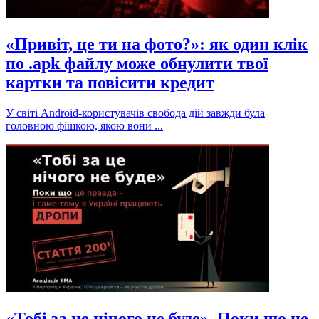
«Привіт, це ти на фото?»: як один клік
по .apk файлу може обнулити твої
картки та повісити кредит
У світі Android-користувачів свобода дій завжди була
головною фішкою, якою вони ...
«Тобі за це нічого не буде». Поки що це