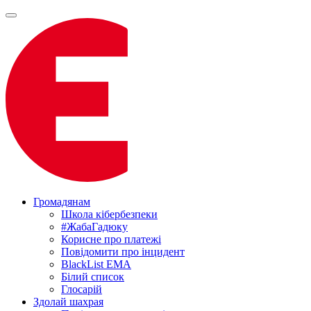
Громадянам
Школа кібербезпеки
#ЖабаГадюку
Корисне про платежі
Повідомити про інцидент
BlackList EMA
Білий список
Глосарій
Здолай шахрая