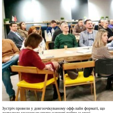
Зустріч провели у довгоочікуваному офф-лайн форматі, що
дозволило учасникам групи нарешті вийти за межі