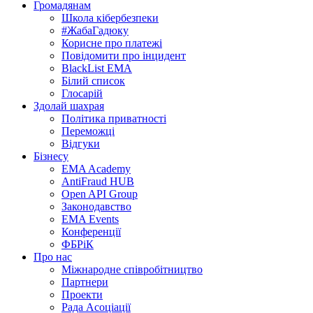
Громадянам
Школа кібербезпеки
#ЖабаГадюку
Корисне про платежі
Повідомити про інцидент
BlackList EMA
Білий список
Глосарій
Здолай шахрая
Політика приватності
Переможцi
Відгуки
Бізнесу
EMA Academy
AntiFraud HUB
Open API Group
Законодавство
EMA Events
Конференції
ФБРіК
Про нас
Міжнародне співробітництво
Партнери
Проекти
Рада Асоціації