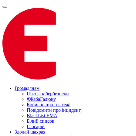
Громадянам
Школа кібербезпеки
#ЖабаГадюку
Корисне про платежі
Повідомити про інцидент
BlackList EMA
Білий список
Глосарій
Здолай шахрая