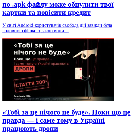
по .apk файлу може обнулити твої
картки та повісити кредит
У світі Android-користувачів свобода дій завжди була
головною фішкою, якою вони ...
«Тобі за це нічого не буде». Поки що це
правда — і саме тому в Україні
працюють дропи