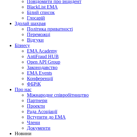
Повідомити про інцидент
BlackList EMA
Білий список
Глосарій
Здолай шахрая
Політика приватності
Переможцi
Відгуки
Бізнесу
EMA Academy
AntiFraud HUB
Open API Group
Законодавство
EMA Events
Конференції
ФБРіК
Про нас
Міжнародне співробітництво
Партнери
Проекти
Рада Асоціації
Вступити до ЕМА
Члени
Документи
Новини