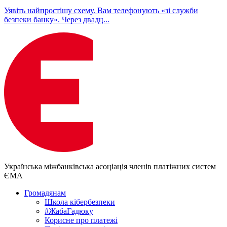
Уявіть найпростішу схему. Вам телефонують «зі служби
безпеки банку». Через двадц...
Українська міжбанківська асоціація членів платіжних систем
ЄМА
Громадянам
Школа кібербезпеки
#ЖабаГадюку
Корисне про платежі