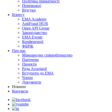
Політика приватності
Переможцi
Відгуки
Бізнесу
EMA Academy
AntiFraud HUB
Open API Group
Законодавство
EMA Events
Конференції
ФБРіК
Про нас
Міжнародне співробітництво
Партнери
Проекти
Рада Асоціації
Вступити до ЕМА
Члени
Документи
Новини
Контакти