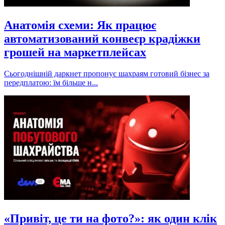
Анатомія схеми: Як працює
автоматизований конвеєр крадіжки
грошей на маркетплейсах
Сьогоднішній даркнет пропонує шахраям готовий бізнес за
передплатою: їм більше н...
«Привіт, це ти на фото?»: як один клік