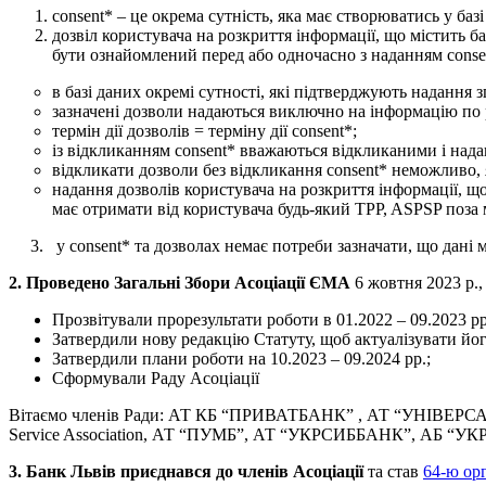
consent* – це окрема сутність, яка має створюватись у баз
дозвіл користувача на розкриття інформації, що містить
бути ознайомлений перед або одночасно з наданням conse
в базі даних окремі сутності, які підтверджують надання
зазначені дозволи надаються виключно на інформацію по ра
термін дії дозволів = терміну дії consent*;
із відкликанням consent* вважаються відкликаними і надан
відкликати дозволи без відкликання consent* неможливо, 
надання дозволів користувача на розкриття інформації, 
має отримати від користувача будь-який TPP, ASPSP поза 
3. у consent* та дозволах немає потреби зазначати, що дані
2. П
роведено Загальні Збори Асоціації ЄМА
6 жовтня 2023 р.,
Прозвітували прорезультати роботи в 01.2022 – 09.2023 рр
Затвердили нову редакцію Статуту, щоб актуалізувати його
Затвердили плани роботи на 10.2023 – 09.2024 рр.;
Сформували Раду Асоціації
Вітаємо членів Ради: АТ КБ “ПРИВАТБАНК” , АТ “УНІВЕРСАЛ БАН
Service Association, АТ “ПУМБ”, АТ “УКРСИББАНК”, АБ “
3.
Банк Львів
приєднався до членів Асоціації
та став
64-ю ор