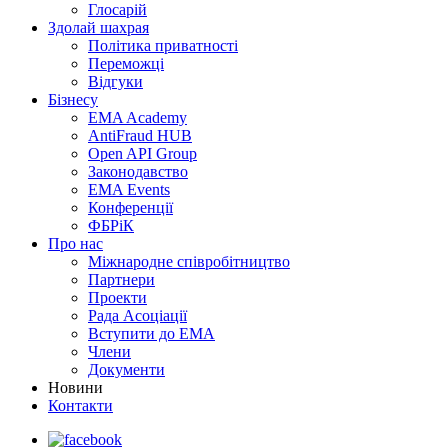
Глосарій
Здолай шахрая
Політика приватності
Переможцi
Відгуки
Бізнесу
EMA Academy
AntiFraud HUB
Open API Group
Законодавство
EMA Events
Конференції
ФБРіК
Про нас
Міжнародне співробітництво
Партнери
Проекти
Рада Асоціації
Вступити до ЕМА
Члени
Документи
Новини
Контакти