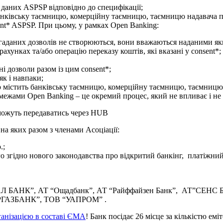
і даних ASPSP відповідно до специфікації;
 банківську таємницю, комерційну таємницю, таємницю надавача п
nt* ASPSP. При цьому, у рамках Open Banking:
 згаданих дозволів не створюються, вони вважаються наданими як
хунках та/або операцію переказу коштів, які вказані у consent*;
і дозволи разом із цим consent*;
як і навпаки;
що містить банківську таємницю, комерційну таємницю, таємницю
межами Open Banking – це окремий процес, який не впливає і не 
 можуть передаватись через HUB
 на яких разом з членами Асоціації:
.;
 згідно нового законодавства про відкритий банкінг, платіжний 
К”, АТ “Ощадбанк”, АТ “Райффайзен Банк”, АТ”СЕНС БАНК”, Ma
УКРГАЗБАНК”, ТОВ “УАПРОМ” .
ганізацією в составі ЄМА
! Банк посідає 26 місце за кількістю емі