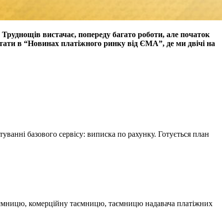
 Труднощів вистачає, попереду багато роботи, але початок
ати в “Новинах платіжного ринку від ЄМА”, де ми двічі на
туванні базового сервісу: виписка по рахунку. Готується план
у таємницю, комерційну таємницю, таємницю надавача платіжних