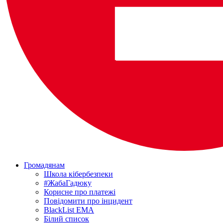
Громадянам
Школа кібербезпеки
#ЖабаГадюку
Корисне про платежі
Повідомити про інцидент
BlackList EMA
Білий список