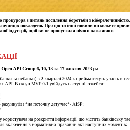
го прокурора з питань посилення боротьби з кіберзлочинністю.
 злочинців покладено.
Про цю та інші новини ви можете прочит
ої індустрії, щоб ви не пропустили нічого важливого
КАЦІЇ
 Open API Group 6, 10, 13 та 17 жовтня 2023 р.:
(банки та небанки) в 2 кварталі 2024р. прийматимуть участь в тес
вих API.
В скоуп MVP 0-1 увійдуть наступні юзкейси:
;
;
 рахунку(ів) *на поточну дату/час*- AISP;
у
олу користувача на розкриття інформації, що містить банківськ
для включення в нормативно-правовий акт наступних моментів: