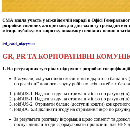
ЄМА
взяла участь у міжвідомчій нараді в Офісі Генерально
розробки спільних алгоритмів дій для захисту громадян від
місяць публікуємо коротку вижимку головних новин платіжн
#ті_самі_підсумки
GR, PR ТА КОРПОРАТИВНІ КОМУНІ
1. На регулярних зустрічах підгрупи з розробки специфікацій
Зʼясували, які учасників екосистеми відкритого банкінгу 
по реалізації повного скоупу робіт по всіх юзкейсах базо
(old)US-1. Надати згоду на отримання інфо по рахунку(ів)
(old)US-1. Надати згоду на отримання інфо по рахунку(ів)
(old)US-2. Отримати баланс (доступні кошти) конкретного
(old)UC-6.Відкликати згоду на отримання інфо по рахунк
За результати розгляду інформації щодо consent* та дозв
послуг дійшли згоди сформулювати пропозиції для НБУ 