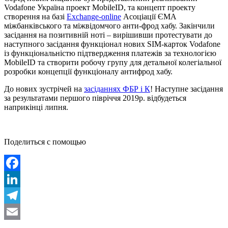
Vodafone Україна проект MobileID, та концепт проекту
створення на базі
Exchange-online
Асоціації ЄМА
міжбанківського та міжвідомчого анти-фрод хабу. Закінчили
засідання на позитивній ноті – вирішивши протестувати до
наступного засідання функціонал нових SIM-карток Vodafone
із функціональністю підтвердження платежів за технологією
MobileID та створити робочу групу для детальної колегіальної
розробки концепції функціоналу антифрод хабу.
До нових зустрічей на
засіданнях ФБР і К
! Наступне засідання
за результатами першого півріччя 2019р. відбудеться
наприкінці липня.
Поделиться с помощью
Facebook
LinkedIn
Telegram
Email