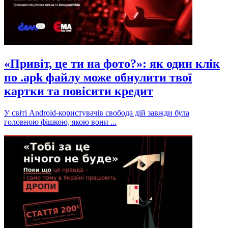
«Привіт, це ти на фото?»: як один клік
по .apk файлу може обнулити твої
картки та повісити кредит
У світі Android-користувачів свобода дій завжди була
головною фішкою, якою вони ...