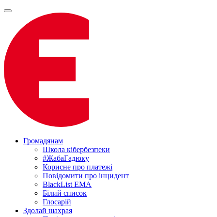
Громадянам
Школа кібербезпеки
#ЖабаГадюку
Корисне про платежі
Повідомити про інцидент
BlackList EMA
Білий список
Глосарій
Здолай шахрая