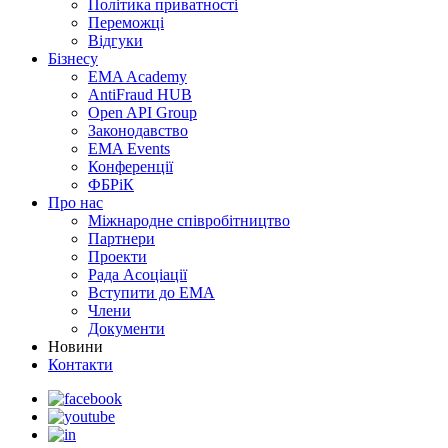
Політика приватності
Переможцi
Відгуки
Бізнесу
EMA Academy
AntiFraud HUB
Open API Group
Законодавство
EMA Events
Конференції
ФБРіК
Про нас
Міжнародне співробітництво
Партнери
Проекти
Рада Асоціації
Вступити до ЕМА
Члени
Документи
Новини
Контакти