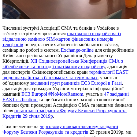
Численні зустрічі Асоціації ЄМА та банків з Vodafone в
зв’язку з стрімким зростанням
платіжного шахрайства із
віддаленою заміною SIM-карток фінансових номерів
телефонів
передплачених абонентів мобільного зв’язку,
семінар по роботі в системі
Exchange-online
для співробітників
Київського регіонального Управління Департаменту
Кіберполіції,
XII Східноєвропейська Конференція ЄМА з
кібербезпеки та протидії платіжному шахрайству
, адаптація
для експертів Східноєвропейських країн
термінології EAST
щодо шахрайства в банкоматах та терміналах
, участь в
об’єднаному
засіданні груп радників ЕС3 Europol в Гаазі
,
адаптація для громадян України матеріалів інформаційної
кампанії
EC3 Europol #NoMoreRansom
, участь в
47 засіданні
EAST в Лісабоні
та ще багато інших заходів з колективної
безпеки були проведені Асоціацією ЄМА та нашими банками
після
останнього засідання Форуму Безпеки Розрахунків та
Кредитів 29 січня 2019р
.
Тим не менше на
черговому щоквартальному засіданні
Форуму Безпеки Розрахунків та кредитів
23 травня 2019р. ми