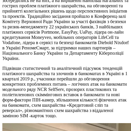
зосередились не на них, а на вирішенні найбільш нагальних та
гострих проблем платіжного шахрайства, на обговоренні та
прийнятті колегіальних рішень щодо перспективних ініціатив
та проектів. Традиційно засідання пройшло в Конференц-залі
Комітету Верховної Ради України за участі фахівців з безпеки
та ризик-менеджменту 22 українських банків, 3 найбільших
платіжних сервісів Portmone, EasyPay, UaPay, лідера он-лайн
кредитування Moneyveo, мобільних операторів LifeCell та
Vodafone, лідера в сервісі та безпеці банкоматів Diebold Nixdorf
в Україні РеномеСмарт, за підтримки наших партнерів –
Національного Банку України та Департаменту Кіберполіції
України.
Підвівши статистичний та аналітичний підсумок тенденцій
платіжного шахрайства та злочинів в банкоматах в Україні в 1
кварталі 2019 р., учасники перейшли до обговорення
конкретних проблемних питань – логічних атак на банкомати
модельного ряду NCR SelfServ, прозорих пластикових та
поліетиленових скіммінгових вставок в банкомати та нові
форм-фактори ПІН-камер, збільшення кількості фізичних атак
на банкомати, схем шахрайства «Кредитовий сліп та
реверсал», різноманітних схем шахрайства з віддаленої
заміною SIM -карток тощо.