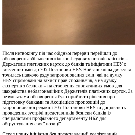
Після нетвокінгу під час обідньої перерви перейшли до
обговорення збільшення кількості судових позовів клієнтів –
Держателів платіжних карток до банків та ініціативи НБУ о
внесенню змін до 705 Постанови НБУ. Найзапекліша дискусія
точилась навколо ряду запропонованих змін, які на думку
НБУ спрямовані на захист прав споживачів, а на думку
експертів з безпеки – на створення сприятливих умов для
шахрайства неблагонадійних Держателів платіжних карток. За
результатами обговорення було прийнято рішення про
підготовку банками та Асоціацією пропозицій до
запропонованої редакції 705 Постанови НБУ та доцільність
проведення зустрічі представників безпеки банків із
спеціалістами профільного департаменту НБУ для
обґрунтування своєї позиції.
Серед нових ініціатив був представлений реалізований