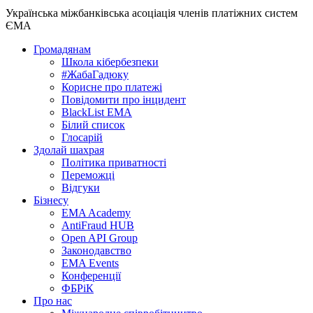
Українська міжбанківська асоціація членів платіжних систем
ЄМА
Громадянам
Школа кібербезпеки
#ЖабаГадюку
Корисне про платежі
Повідомити про інцидент
BlackList EMA
Білий список
Глосарій
Здолай шахрая
Політика приватності
Переможцi
Відгуки
Бізнесу
EMA Academy
AntiFraud HUB
Open API Group
Законодавство
EMA Events
Конференції
ФБРіК
Про нас