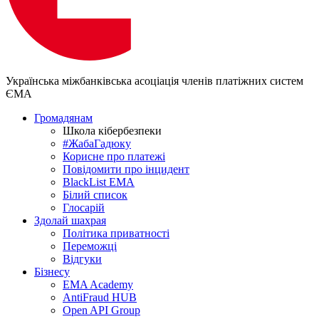
Українська міжбанківська асоціація членів платіжних систем
ЄМА
Громадянам
Школа кібербезпеки
#ЖабаГадюку
Корисне про платежі
Повідомити про інцидент
BlackList EMA
Білий список
Глосарій
Здолай шахрая
Політика приватності
Переможцi
Відгуки
Бізнесу
EMA Academy
AntiFraud HUB
Open API Group