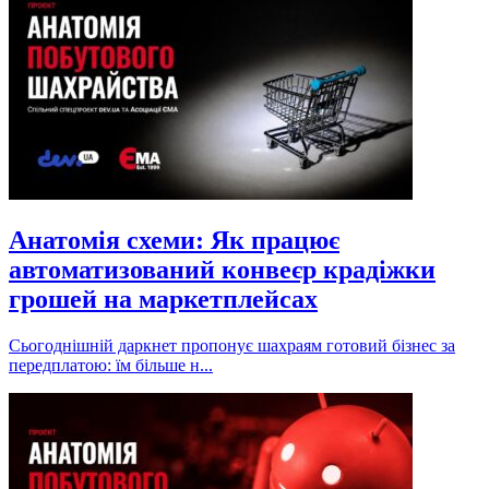
Анатомія схеми: Як працює
автоматизований конвеєр крадіжки
грошей на маркетплейсах
Сьогоднішній даркнет пропонує шахраям готовий бізнес за
передплатою: їм більше н...