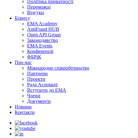
Політика приватності
Переможцi
Відгуки
Бізнесу
EMA Academy
AntiFraud HUB
Open API Group
Законодавство
EMA Events
Конференції
ФБРіК
Про нас
Міжнародне співробітництво
Партнери
Проекти
Рада Асоціації
Вступити до ЕМА
Члени
Документи
Новини
Контакти