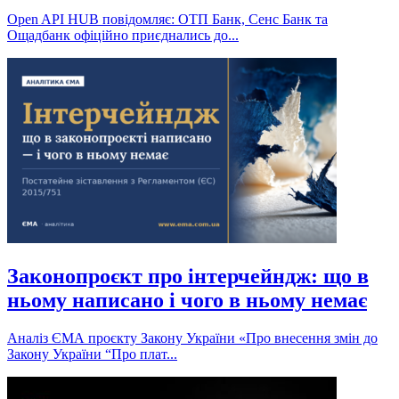
Open API HUB повідомляє: ОТП Банк, Сенс Банк та
Ощадбанк офіційно приєднались до...
Законопроєкт про інтерчейндж: що в
ньому написано і чого в ньому немає
Аналіз ЄМА проєкту Закону України «Про внесення змін до
Закону України “Про плат...