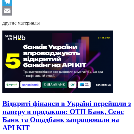
LinkedIn
Telegram
Email
другие материалы
Відкриті фінанси в Україні перейшли з
паперу в продакшн: ОТП Банк, Сенс
Банк та Ощадбанк запрацювали на
API KIT