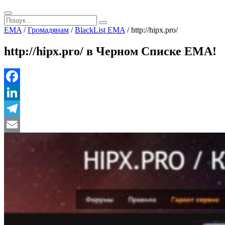
EMA
/
Громадянам
/
BlackList EMA
/
http://hipx.pro/
http://hipx.pro/ в Черном Списке ЕМА!
Facebook
LinkedIn
Telegram
Email