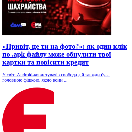
«Привіт, це ти на фото?»: як один клік
по .apk файлу може обнулити твої
картки та повісити кредит
У світі Android-користувачів свобода дій завжди була
головною фішкою, якою вони ...