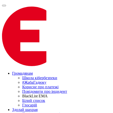
Громадянам
Школа кібербезпеки
#ЖабаГадюку
Корисне про платежі
Повідомити про інцидент
BlackList EMA
Білий список
Глосарій
Здолай шахрая