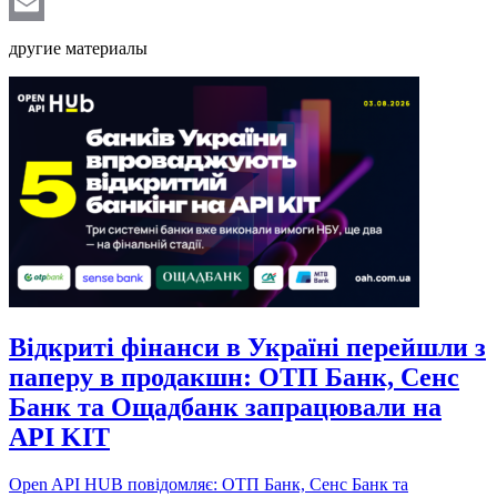
Telegram
Email
другие материалы
Відкриті фінанси в Україні перейшли з
паперу в продакшн: ОТП Банк, Сенс
Банк та Ощадбанк запрацювали на
API KIT
Open API HUB повідомляє: ОТП Банк, Сенс Банк та