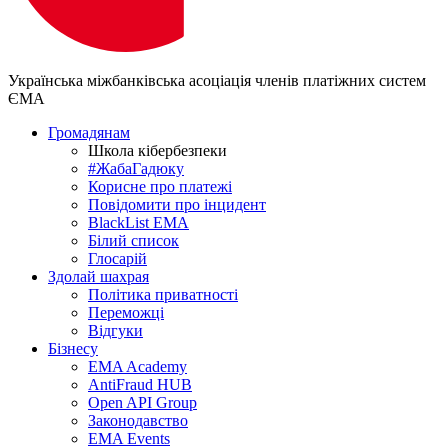
Українська міжбанківська асоціація членів платіжних систем
ЄМА
Громадянам
Школа кібербезпеки
#ЖабаГадюку
Корисне про платежі
Повідомити про інцидент
BlackList EMA
Білий список
Глосарій
Здолай шахрая
Політика приватності
Переможцi
Відгуки
Бізнесу
EMA Academy
AntiFraud HUB
Open API Group
Законодавство
EMA Events