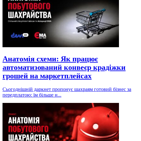
Анатомія схеми: Як працює
автоматизований конвеєр крадіжки
грошей на маркетплейсах
Сьогоднішній даркнет пропонує шахраям готовий бізнес за
передплатою: їм більше н...