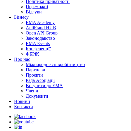
Політика приватності
Переможцi
Відгуки
Бізнесу
EMA Academy
AntiFraud HUB
Open API Group
Законодавство
EMA Events
Конференції
ФБРіК
Про нас
Міжнародне співробітництво
Партнери
Проекти
Рада Асоціації
Вступити до ЕМА
Члени
Документи
Новини
Контакти