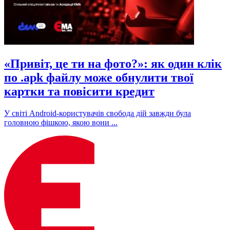
«Привіт, це ти на фото?»: як один клік
по .apk файлу може обнулити твої
картки та повісити кредит
У світі Android-користувачів свобода дій завжди була
головною фішкою, якою вони ...