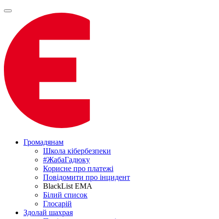
Громадянам
Школа кібербезпеки
#ЖабаГадюку
Корисне про платежі
Повідомити про інцидент
BlackList EMA
Білий список
Глосарій
Здолай шахрая