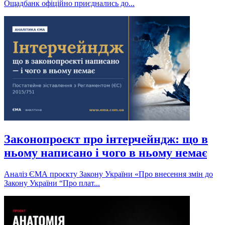
Ощадбанк офіційно приєднались до...
Законопроєкт про інтерчейндж: що в
ньому написано і чого в ньому немає
Аналіз ЄМА проєкту Закону України «Про внесення змін до
Закону України “Про плат...