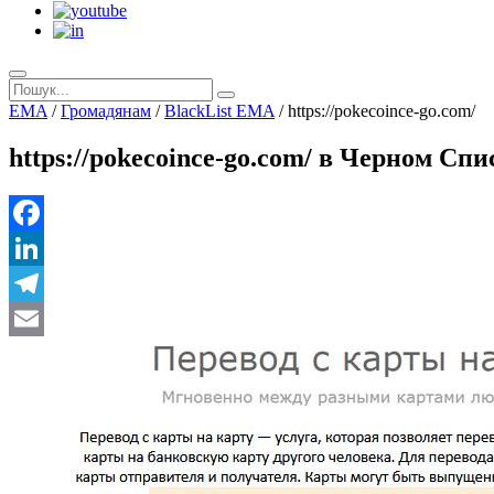
EMA
/
Громадянам
/
BlackList EMA
/
https://pokecoince-go.com/
https://pokecoince-go.com/ в Черном Сп
Facebook
LinkedIn
Telegram
Email