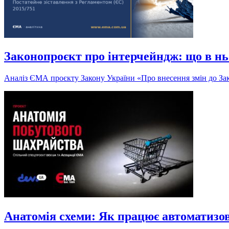
Законопроєкт про інтерчейндж: що в нь
Аналіз ЄМА проєкту Закону України «Про внесення змін до Зак
Анатомія схеми: Як працює автоматизо