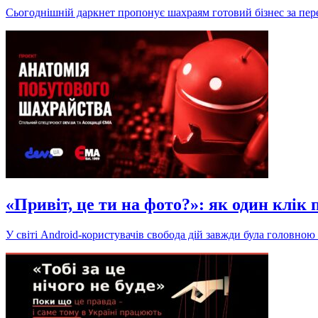
Сьогоднішній даркнет пропонує шахраям готовий бізнес за пере
«Привіт, це ти на фото?»: як один клік
У світі Android-користувачів свобода дій завжди була головною 