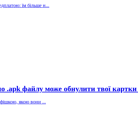
дплатою: їм більше н...
 по .apk файлу може обнулити твої картки
фішкою, якою вони ...