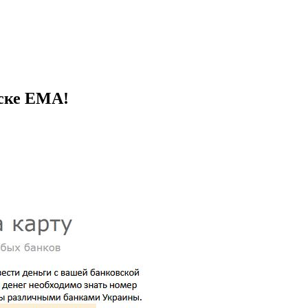
иске ЕМА!