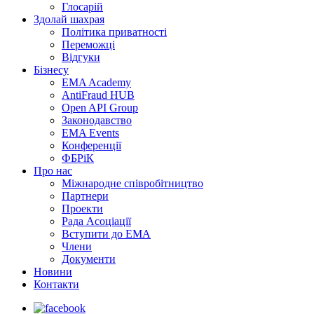
Глосарій
Здолай шахрая
Політика приватності
Переможцi
Відгуки
Бізнесу
EMA Academy
AntiFraud HUB
Open API Group
Законодавство
EMA Events
Конференції
ФБРіК
Про нас
Міжнародне співробітництво
Партнери
Проекти
Рада Асоціації
Вступити до ЕМА
Члени
Документи
Новини
Контакти