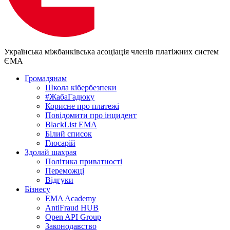
Українська міжбанківська асоціація членів платіжних систем
ЄМА
Громадянам
Школа кібербезпеки
#ЖабаГадюку
Корисне про платежі
Повідомити про інцидент
BlackList EMA
Білий список
Глосарій
Здолай шахрая
Політика приватності
Переможцi
Відгуки
Бізнесу
EMA Academy
AntiFraud HUB
Open API Group
Законодавство