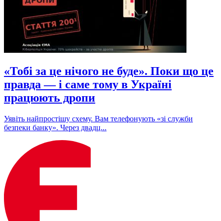
«Тобі за це нічого не буде». Поки що це
правда — і саме тому в Україні
працюють дропи
Уявіть найпростішу схему. Вам телефонують «зі служби
безпеки банку». Через двадц...