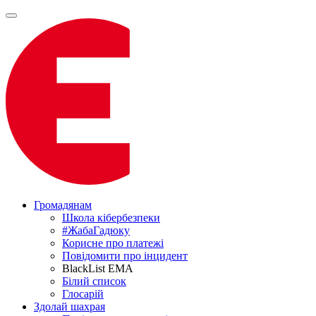
Громадянам
Школа кібербезпеки
#ЖабаГадюку
Корисне про платежі
Повідомити про інцидент
BlackList EMA
Білий список
Глосарій
Здолай шахрая