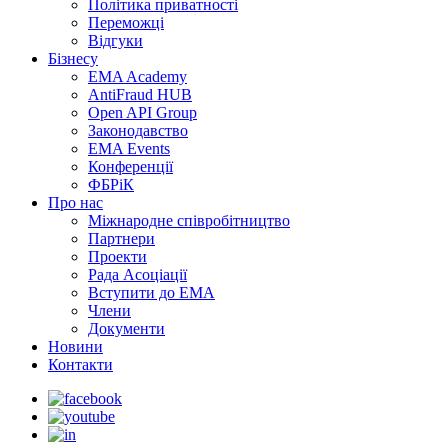
Політика приватності
Переможцi
Відгуки
Бізнесу
EMA Academy
AntiFraud HUB
Open API Group
Законодавство
EMA Events
Конференції
ФБРіК
Про нас
Міжнародне співробітництво
Партнери
Проекти
Рада Асоціації
Вступити до ЕМА
Члени
Документи
Новини
Контакти