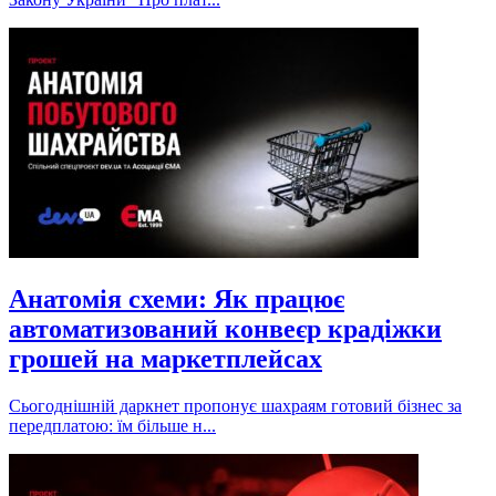
Анатомія схеми: Як працює
автоматизований конвеєр крадіжки
грошей на маркетплейсах
Сьогоднішній даркнет пропонує шахраям готовий бізнес за
передплатою: їм більше н...