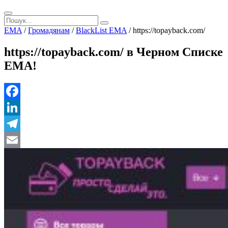
EMA
/
Громадянам
/
BlackList EMA
/
https://topayback.com/
https://topayback.com/ в Черном Списке
ЕМА!
Facebook
LinkedIn
Telegram
Email