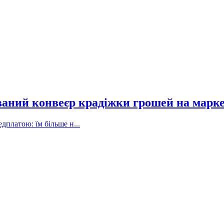
ваний конвеєр крадіжки грошей на марк
дплатою: їм більше н...