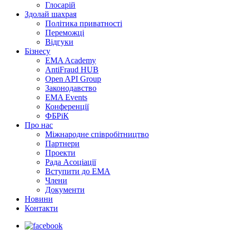
Глосарій
Здолай шахрая
Політика приватності
Переможцi
Відгуки
Бізнесу
EMA Academy
AntiFraud HUB
Open API Group
Законодавство
EMA Events
Конференції
ФБРіК
Про нас
Міжнародне співробітництво
Партнери
Проекти
Рада Асоціації
Вступити до ЕМА
Члени
Документи
Новини
Контакти