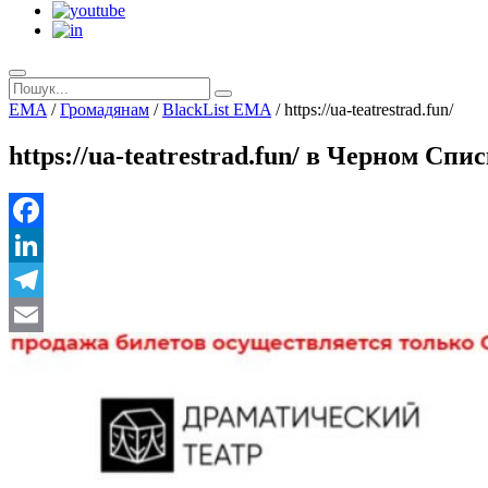
EMA
/
Громадянам
/
BlackList EMA
/
https://ua-teatrestrad.fun/
https://ua-teatrestrad.fun/ в Черном Сп
Facebook
LinkedIn
Telegram
Email