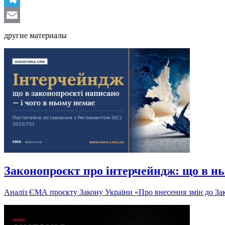
Telegram
Email
другие материалы
Законопроєкт про інтерчейндж: що в нь
Аналіз ЄМА проєкту Закону України «Про внесення змін до Зак