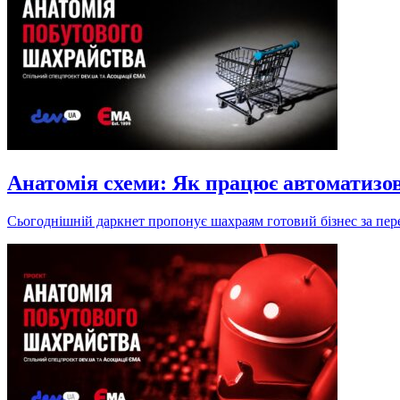
Анатомія схеми: Як працює автоматизо
Сьогоднішній даркнет пропонує шахраям готовий бізнес за пере