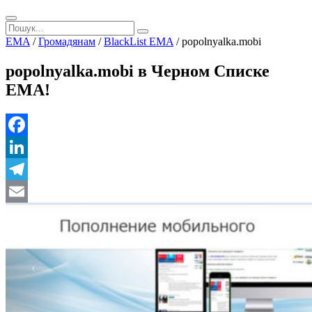
EMA
/
Громадянам
/
BlackList EMA
/
popolnyalka.mobi
popolnyalka.mobi в Черном Списке
ЕМА!
Facebook
LinkedIn
Telegram
Email