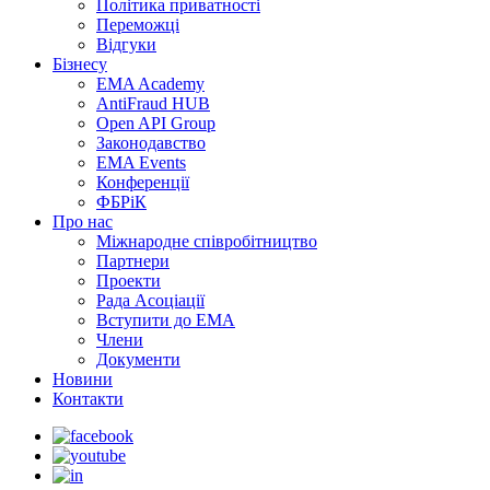
Політика приватності
Переможцi
Відгуки
Бізнесу
EMA Academy
AntiFraud HUB
Open API Group
Законодавство
EMA Events
Конференції
ФБРіК
Про нас
Міжнародне співробітництво
Партнери
Проекти
Рада Асоціації
Вступити до ЕМА
Члени
Документи
Новини
Контакти