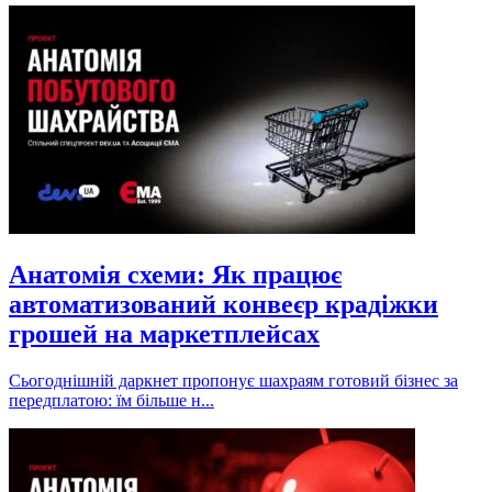
Анатомія схеми: Як працює
автоматизований конвеєр крадіжки
грошей на маркетплейсах
Сьогоднішній даркнет пропонує шахраям готовий бізнес за
передплатою: їм більше н...