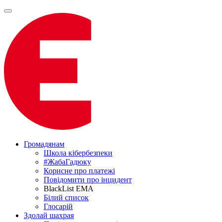
Громадянам
Школа кібербезпеки
#ЖабаГадюку
Корисне про платежі
Повідомити про інцидент
BlackList EMA
Білий список
Глосарій
Здолай шахрая