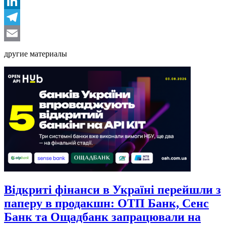
Facebook
LinkedIn
Telegram
Email
другие материалы
Відкриті фінанси в Україні перейшли з
паперу в продакшн: ОТП Банк, Сенс
Банк та Ощадбанк запрацювали на