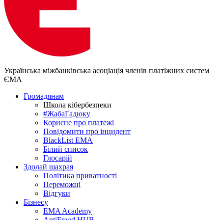
Українська міжбанківська асоціація членів платіжних систем
ЄМА
Громадянам
Школа кібербезпеки
#ЖабаГадюку
Корисне про платежі
Повідомити про інцидент
BlackList EMA
Білий список
Глосарій
Здолай шахрая
Політика приватності
Переможцi
Відгуки
Бізнесу
EMA Academy
AntiFraud HUB