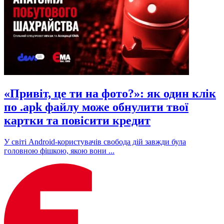
«Привіт, це ти на фото?»: як один клік
по .apk файлу може обнулити твої
картки та повісити кредит
У світі Android-користувачів свобода дій завжди була
головною фішкою, якою вони ...