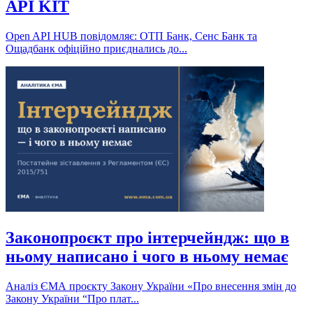
API KIT
Open API HUB повідомляє: ОТП Банк, Сенс Банк та
Ощадбанк офіційно приєднались до...
Законопроєкт про інтерчейндж: що в
ньому написано і чого в ньому немає
Аналіз ЄМА проєкту Закону України «Про внесення змін до
Закону України “Про плат...