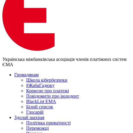
Українська міжбанківська асоціація членів платіжних систем
ЄМА
Громадянам
Школа кібербезпеки
#ЖабаГадюку
Корисне про платежі
Повідомити про інцидент
BlackList EMA
Білий список
Глосарій
Здолай шахрая
Політика приватності
Переможцi