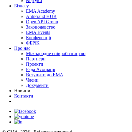
Відгуки
Бізнесу
EMA Academy
AntiFraud HUB
Open API Group
Законодавство
EMA Events
Конференції
ФБРіК
Про нас
Міжнародне співробітництво
Партнери
Проекти
Рада Асоціації
Вступити до ЕМА
Члени
Документи
Новини
Контакти
© ЄМА, 2026 - Всі права захищені