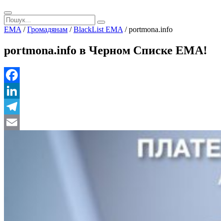
EMA
/
Громадянам
/
BlackList EMA
/
portmona.info
portmona.info в Черном Списке ЕМА!
Facebook
LinkedIn
Telegram
Email