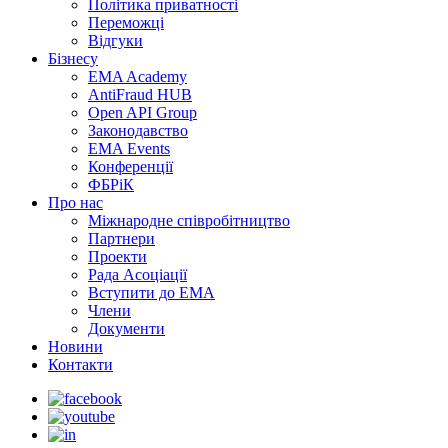
Політика приватності
Переможцi
Відгуки
Бізнесу
EMA Academy
AntiFraud HUB
Open API Group
Законодавство
EMA Events
Конференції
ФБРіК
Про нас
Міжнародне співробітництво
Партнери
Проекти
Рада Асоціації
Вступити до ЕМА
Члени
Документи
Новини
Контакти