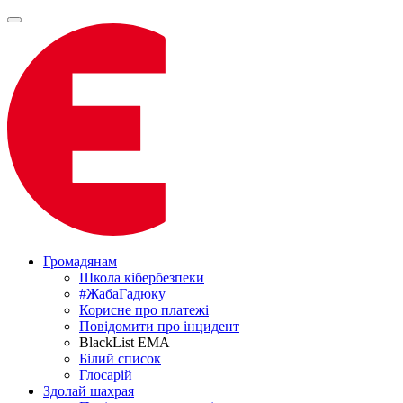
Громадянам
Школа кібербезпеки
#ЖабаГадюку
Корисне про платежі
Повідомити про інцидент
BlackList EMA
Білий список
Глосарій
Здолай шахрая