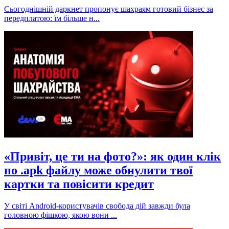
Сьогоднішній даркнет пропонує шахраям готовий бізнес за
передплатою: їм більше н...
«Привіт, це ти на фото?»: як один клік
по .apk файлу може обнулити твої
картки та повісити кредит
У світі Android-користувачів свобода дій завжди була
головною фішкою, якою вони ...