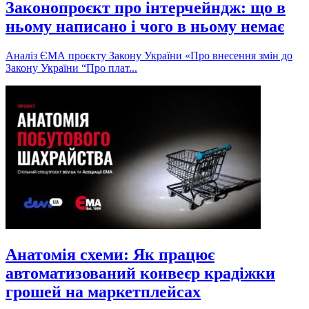
Законопроєкт про інтерчейндж: що в
ньому написано і чого в ньому немає
Аналіз ЄМА проєкту Закону України «Про внесення змін до
Закону України “Про плат...
Анатомія схеми: Як працює
автоматизований конвеєр крадіжки
грошей на маркетплейсах