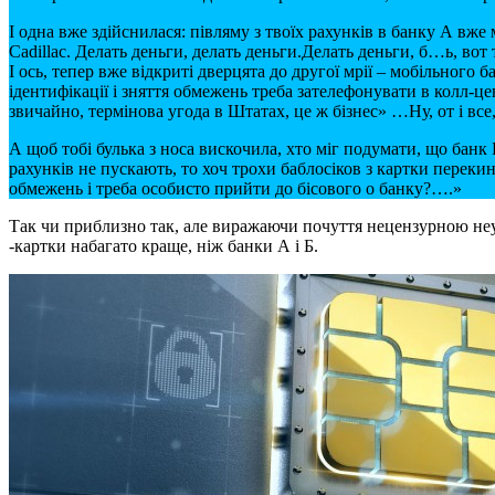
І одна вже здійснилася: півляму з твоїх рахунків в банку А вж
Cadillac. Делать деньги, делать деньги.Делать деньги, б…ь, вот 
І ось, тепер вже відкриті дверцята до другої мрії – мобільного 
ідентифікації і зняття обмежень треба зателефонувати в колл-
звичайно, термінова угода в Штатах, це ж бізнес» …Ну, от і вс
А щоб тобі булька з носа вискочила, хто міг подумати, що банк
рахунків не пускають, то хоч трохи баблосіков з картки перек
обмежень і треба особисто прийти до бісового о банку?….»
Так чи приблизно так, але виражаючи почуття нецензурною неук
-картки набагато краще, ніж банки А і Б.