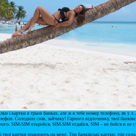
лки і картки в трьох банках, але ж в тебе номер телефону, як у л
телефон. Солодких снів, зайчику! Гарного відпочинку, твої банкі
ьного. SIM-SIM откройся, SIM-SIM отдайся, SIM – не бойся и не 
і твої картки працюють на мене. Три банківські картки, три солод