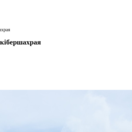
ахрая
я кібершахрая