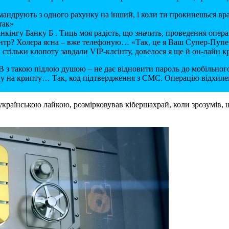
е мандрують з одного рахунку на інший, і коли ти прокинешься вр
так»
банкінгу Банку Б . Тиць моя радість, що значить, проведення опера
центр? Холєра ясна – вже телефоную… «Так, це я Ваш Супер-Пупер
е, стільки клопоту завдали VIP-клєінту, довелося я ще й он-лайн 
 В з такою підлою душою – не дає відновити пароль до мобільного
ину на крипту… Так, код підтвердження з СМС. Операцію відхиле
раїнською лайкою, розмірковував кібершахрай, коли зрозумів, щ