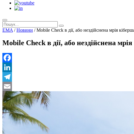
EMA
/
Новини
/
Mobile Check в дії, або нездійснена мрія кіберш
Mobile Check в дії, або нездійснена мрі
Facebook
LinkedIn
Telegram
Email