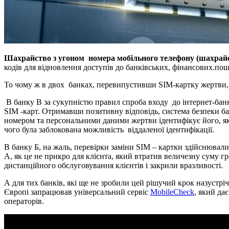
Шахрайство з угоном номера мобільного телефону (шахрайс
кодів для відновлення доступів до банківських, фінансових.по
То чому ж в двох банках, перевипустивши SIM-картку жертви, 
В банку В за сукупністю правил спроба входу до інтернет-банк
SIM -карт. Отримавши позитивну відповідь, система безпеки ба
номером та персональними даними жертви ідентифікує його, як 
чого була заблокована можливість віддаленої ідентифікації.
В банку Б, на жаль, перевірки заміни SIM – картки здійснювали
А, як це не прикро для клієнта, який втратив величезну суму гр
дистанційного обслуговування клієнтів і закрили вразливості.
А для тих банків, які ще не зробили цей рішучий крок назустріч
Європі запрацював універсальний сервіс
MobileCheck
, який да
операторів.