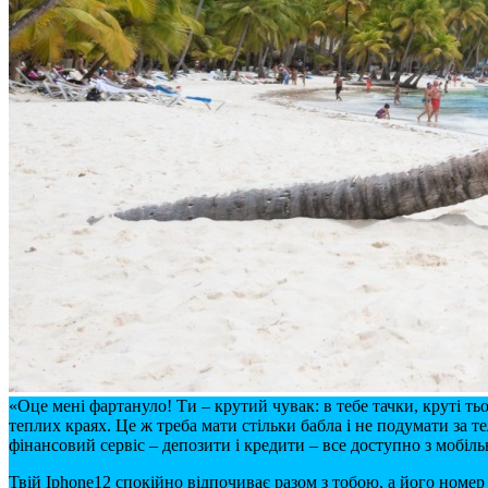
«Оце мені фартануло! Ти – крутий чувак: в тебе тачки, круті тьо
теплих краях. Це ж треба мати стільки бабла і не подумати за 
фінансовий сервіс – депозити і кредити – все доступно з мобіл
Твій Iphone12 спокійно відпочиває разом з тобою, а його номер 