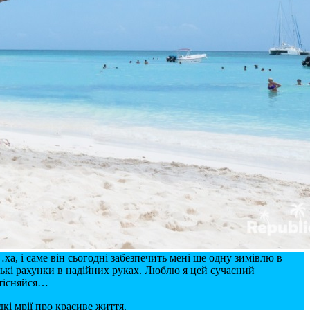
…ха, і саме він сьогодні забезпечить мені ще одну зимівлю в
вські рахунки в надійних руках. Люблю я цей сучасний
стісняйся…
кі мрії про красиве життя.