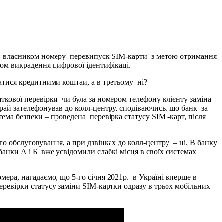
 власником номеру перевипуск SIM-карти з метою отримання
дом викрадення цифрової ідентифікаці.
атися кредитними коштаи, а в третьому ні?
аткової перевірки чи була за номером телефону клієнту заміна
рай зателефонував до колл-центру, сподіваючись, що банк за
ема безпеки – проведена перевірка статусу SIM -карт, після
о обслуговування, а при дзвінках до колл-центру – ні. В банку
банки А і Б вже усвідомили слабкі місця в своїх системах
омера, нагадаємо, що 5-го січня 2021р. в Україні вперше в
еревірки статусу заміни SIM-картки одразу в трьох мобільних