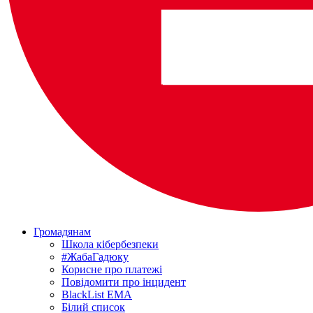
Громадянам
Школа кібербезпеки
#ЖабаГадюку
Корисне про платежі
Повідомити про інцидент
BlackList EMA
Білий список