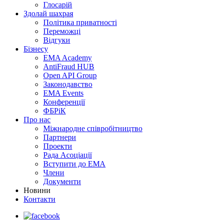
Глосарій
Здолай шахрая
Політика приватності
Переможцi
Відгуки
Бізнесу
EMA Academy
AntiFraud HUB
Open API Group
Законодавство
EMA Events
Конференції
ФБРіК
Про нас
Міжнародне співробітництво
Партнери
Проекти
Рада Асоціації
Вступити до ЕМА
Члени
Документи
Новини
Контакти