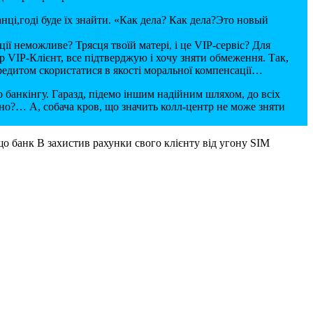
анці,годі буде їх знайти. «Как дела? Как дела?Это новый
ції неможливе? Трясця твоїй матері, і це VIP-сервіс? Для
 VIP-Клієнт, все підтверджую і хочу зняти обмеження. Так,
кредитом скористатися в якості моральної компенсації…
 банкінгу. Гаразд, підемо іншим надійним шляхом, до всіх
но?… А, собача кров, що значить колл-центр не може зняти
о банк В захистив рахунки свого клієнту від угону SIM