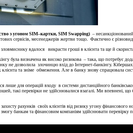
тво з угоном SIM–картки, SIM Swapping)
– несанкціонований
штових сервісів, месенеджерів жертви тощо. Фактично є різнови
зловмиснику вдалося викрасти гроші в клієнта та ще й скорист
інгу була визначена як високо ризикова – така, що потребує дод
нку не дозволила злочинцю вхід до Інтернет-банкінгу. Кібершах
клієнта та зніме обмеження. Але в банку знову спрацювала сист
ся лише для операцій входу в системи дистанційного банківськог
ошей, такі перевірки не здійснювалися взагалі. Ми впевнені, що 
 захисту рахунків своїх клієнтів від ризику угону фінансового н
є змогу банкам та фінансовим компаніям здійснювати перевірку п