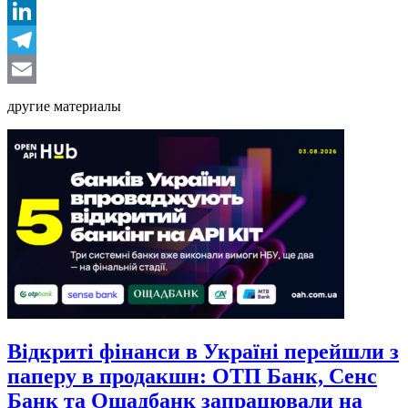
Facebook
LinkedIn
Telegram
Email
другие материалы
Відкриті фінанси в Україні перейшли з
паперу в продакшн: ОТП Банк, Сенс
Банк та Ощадбанк запрацювали на