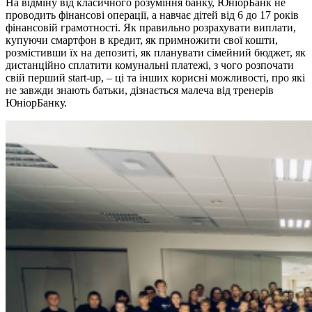
На відміну від класичного розуміння банку, ЮніорБанк не
проводить фінансові операції, а навчає дітей від 6 до 17 років
фінансовій грамотності. Як правильно розрахувати виплати,
купуючи смартфон в кредит, як примножити свої кошти,
розмістивши їх на депозиті, як планувати сімейний бюджет, як
дистанційно сплатити комунальні платежі, з чого розпочати
свій перший start-up, – ці та інших корисні можливості, про які
не завжди знають батьки, дізнається малеча від тренерів
ЮніорБанку.