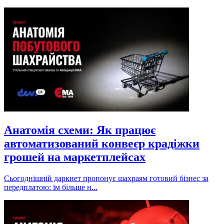
Анатомія схеми: Як працює
автоматизований конвеєр крадіжки
грошей на маркетплейсах
Сьогоднішній даркнет пропонує шахраям готовий бізнес за
передплатою: їм більше н...