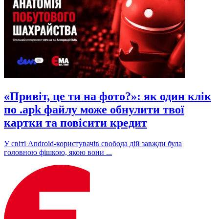
«Привіт, це ти на фото?»: як один клік
по .apk файлу може обнулити твої
картки та повісити кредит
У світі Android-користувачів свобода дій завжди була
головною фішкою, якою вони ...