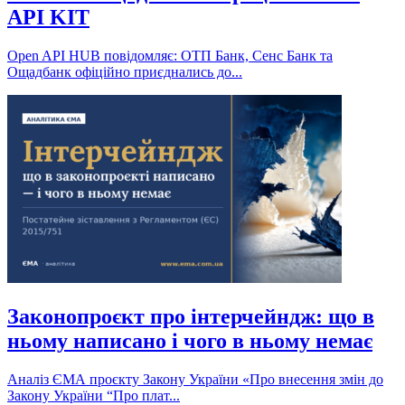
API KIT
Open API HUB повідомляє: ОТП Банк, Сенс Банк та
Ощадбанк офіційно приєднались до...
Законопроєкт про інтерчейндж: що в
ньому написано і чого в ньому немає
Аналіз ЄМА проєкту Закону України «Про внесення змін до
Закону України “Про плат...