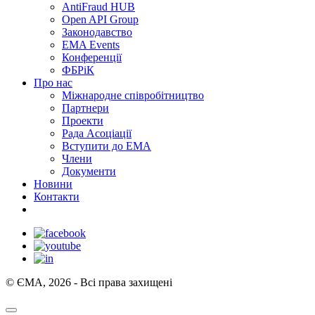
AntiFraud HUB
Open API Group
Законодавство
EMA Events
Конференції
ФБРіК
Про нас
Міжнародне співробітництво
Партнери
Проекти
Рада Асоціації
Вступити до ЕМА
Члени
Документи
Новини
Контакти
© ЄМА, 2026 - Всі права захищені