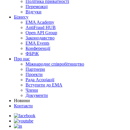
Політика приватності
Переможцi
Відгуки
Бізнесу
EMA Academy
AntiFraud HUB
Open API Group
Законодавство
EMA Events
Конференції
ФБРіК
Про нас
Міжнародне співробітництво
Партнери
Проекти
Рада Асоціації
Вступити до ЕМА
Члени
Документи
Новини
Контакти