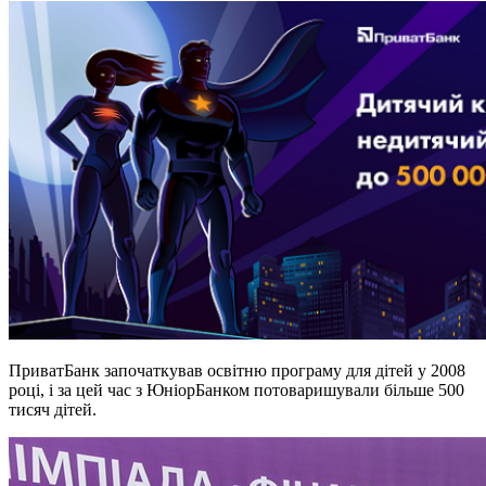
ПриватБанк започаткував освітню програму для дітей у 2008
році, і за цей час з ЮніорБанком потоваришували більше 500
тисяч дітей.