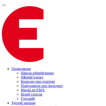
Громадянам
Школа кібербезпеки
#ЖабаГадюку
Корисне про платежі
Повідомити про інцидент
BlackList EMA
Білий список
Глосарій
Здолай шахрая