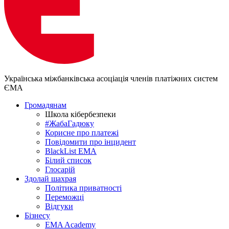
Українська міжбанківська асоціація членів платіжних систем
ЄМА
Громадянам
Школа кібербезпеки
#ЖабаГадюку
Корисне про платежі
Повідомити про інцидент
BlackList EMA
Білий список
Глосарій
Здолай шахрая
Політика приватності
Переможцi
Відгуки
Бізнесу
EMA Academy