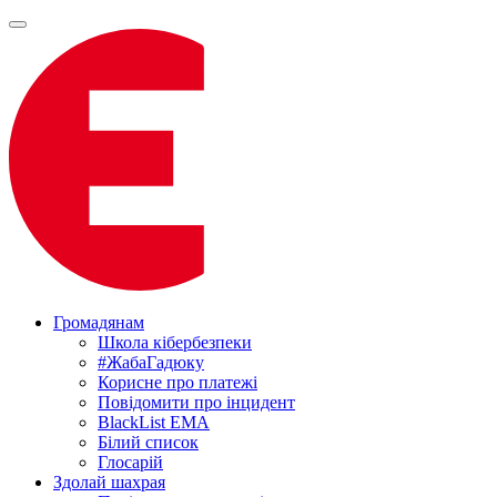
Громадянам
Школа кібербезпеки
#ЖабаГадюку
Корисне про платежі
Повідомити про інцидент
BlackList EMA
Білий список
Глосарій
Здолай шахрая