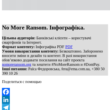
No More Ransom. Інфографіка.
Цільова аудиторія:
Банківські клієнти – користувачі
смартфонів та Інтернет.
Формат контенту:
Інфографіка PDF
PDF
Умови використання контенту:
Безкоштовно. Заборонено
вносити зміни в дизайн та контент. В разі використання
обов’язково додавати посилання на сайт проекта
nomoreransom.org
та хештеги #NoMoreRansom и #DontPay.
Інші питання:
Раїса Федоровська,
fera@ema.com.ua
, +380 50
390 10 26
Поделиться с помощью
Facebook
LinkedIn