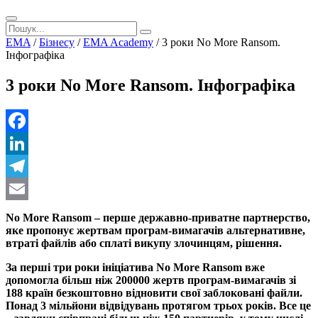
EMA
/
Бізнесу
/
EMA Academy
/
3 роки No More Ransom.
Інфографіка
3 роки No More Ransom. Інфографіка
Facebook
LinkedIn
Telegram
Email
No More Ransom – перше державно-приватне партнерство,
яке пропонує жертвам програм-вимагачів альтернативне,
втраті файлів або сплаті викупу злочинцям, рішення.
За перші три роки ініціатива No More Ransom вже
допомогла більш ніж 200000 жертв програм-вимагачів зі
188 країн безкоштовно відновити свої заблоковані файли.
Понад 3 мільйони відвідувань протягом трьох років. Все це