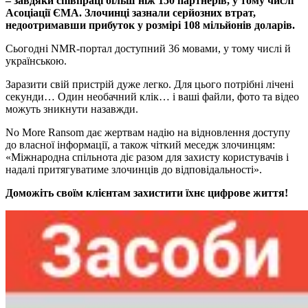
– завдяки співпраці більш ніж 150 партнерів, у тому числі
Асоціації ЄМА. Злочинці зазнали серйозних втрат,
недоотримавши прибуток у розмірі 108 мільйонів доларів.
Сьогодні NMR-портал доступний 36 мовами, у тому числі й
українською.
Заразити свій пристрій дуже легко. Для цього потрібні лічені
секунди… Один необачний клік… і ваші файли, фото та відео
можуть зникнути назавжди.
No More Ransom дає жертвам надію на відновлення доступу
до власної інформації, а також чіткий меседж злочинцям:
«Міжнародна спільнота діє разом для захисту користувачів і
надалі притягуватиме злочинців до відповідальності».
Доможіть своїм клієнтам захистити їхнє цифрове життя!