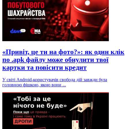
«Привіт, це ти на фото?»: як один клік
по .apk файлу може обнулити твої
картки та повісити кредит
У світі Android-користувачів свобода дій завжди була
головною фішкою, якою вони ...