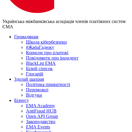
Українська міжбанківська асоціація членів платіжних систем
ЄМА
Громадянам
Школа кібербезпеки
#ЖабаГадюку
Корисне про платежі
Повідомити про інцидент
BlackList EMA
Білий список
Глосарій
Здолай шахрая
Політика приватності
Переможцi
Відгуки
Бізнесу
EMA Academy
AntiFraud HUB
Open API Group
Законодавство
EMA Events