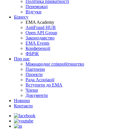
Політика приватності
Переможцi
Відгуки
Бізнесу
EMA Academy
AntiFraud HUB
Open API Group
Законодавство
EMA Events
Конференції
ФБРіК
Про нас
Міжнародне співробітництво
Партнери
Проекти
Рада Асоціації
Вступити до ЕМА
Члени
Документи
Новини
Контакти