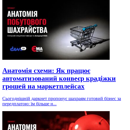
Анатомія схеми: Як працює
автоматизований конвеєр крадіжки
грошей на маркетплейсах
Сьогоднішній даркнет пропонує шахраям готовий бізнес за
передплатою: їм більше н...