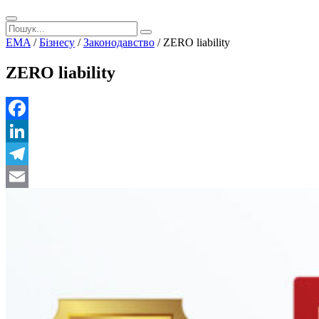
EMA
/
Бізнесу
/
Законодавство
/
ZERO liability
ZERO liability
Facebook
LinkedIn
Telegram
Email