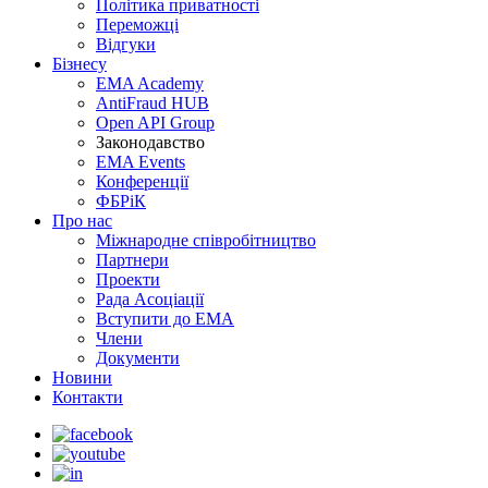
Політика приватності
Переможцi
Відгуки
Бізнесу
EMA Academy
AntiFraud HUB
Open API Group
Законодавство
EMA Events
Конференції
ФБРіК
Про нас
Міжнародне співробітництво
Партнери
Проекти
Рада Асоціації
Вступити до ЕМА
Члени
Документи
Новини
Контакти