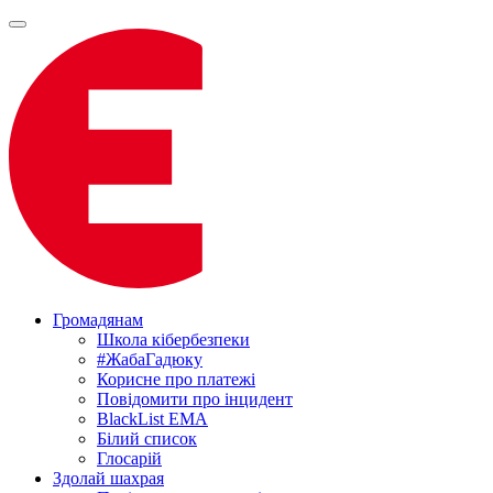
Громадянам
Школа кібербезпеки
#ЖабаГадюку
Корисне про платежі
Повідомити про інцидент
BlackList EMA
Білий список
Глосарій
Здолай шахрая