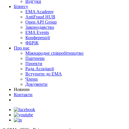
Відгуки
Бізнесу
EMA Academy
AntiFraud HUB
Open API Group
Законодавство
EMA Events
Конференції
ФБРіК
Про нас
Міжнародне співробітництво
Партнери
Проекти
Рада Асоціації
Вступити до ЕМА
Члени
Документи
Новини
Контакти