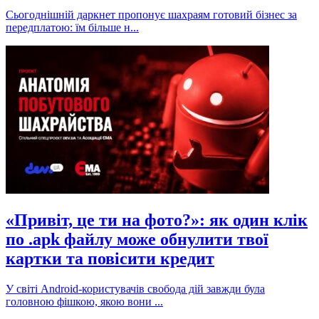
Сьогоднішній даркнет пропонує шахраям готовий бізнес за
передплатою: їм більше н...
«Привіт, це ти на фото?»: як один клік
по .apk файлу може обнулити твої
картки та повісити кредит
У світі Android-користувачів свобода дій завжди була
головною фішкою, якою вони ...