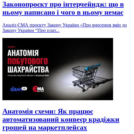
Законопроєкт про інтерчейндж: що в
ньому написано і чого в ньому немає
Аналіз ЄМА проєкту Закону України «Про внесення змін до
Закону України “Про плат...
Анатомія схеми: Як працює
автоматизований конвеєр крадіжки
грошей на маркетплейсах