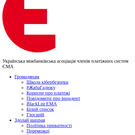
Українська міжбанківська асоціація членів платіжних систем
ЄМА
Громадянам
Школа кібербезпеки
#ЖабаГадюку
Корисне про платежі
Повідомити про інцидент
BlackList EMA
Білий список
Глосарій
Здолай шахрая
Політика приватності
Переможцi