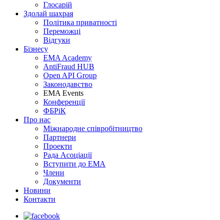
Глосарій
Здолай шахрая
Політика приватності
Переможцi
Відгуки
Бізнесу
EMA Academy
AntiFraud HUB
Open API Group
Законодавство
EMA Events
Конференції
ФБРіК
Про нас
Міжнародне співробітництво
Партнери
Проекти
Рада Асоціації
Вступити до ЕМА
Члени
Документи
Новини
Контакти