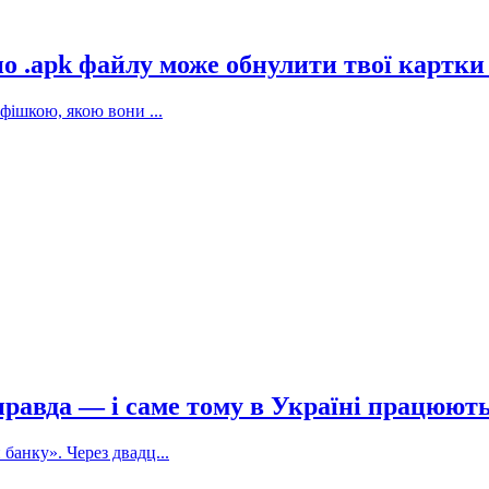
 по .apk файлу може обнулити твої картки
фішкою, якою вони ...
е правда — і саме тому в Україні працюют
банку». Через двадц...