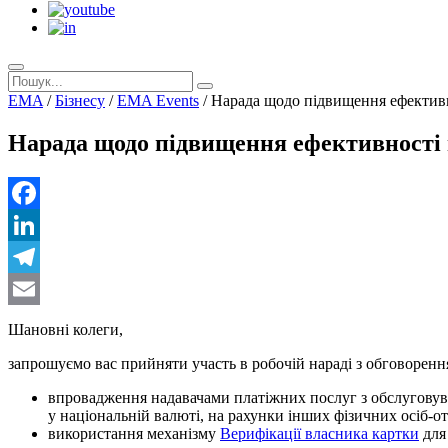
EMA
/
Бізнесу
/
EMA Events
/
Нарада щодо підвищення ефективно
Нарада щодо підвищення ефективності в
Facebook
LinkedIn
Telegram
Email
Шановні колеги,
запрошуємо вас прийняти участь в робочій нараді з обговоренн
впровадження надавачами платіжних послуг з обслуговува
у національній валюті, на рахунки інших фізичних осіб-о
використання механізму
Верифікації власника картки
для