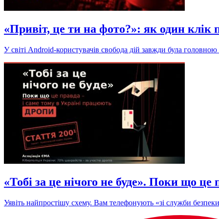
«Привіт, це ти на фото?»: як один клік
У світі Android-користувачів свобода дій завжди була головною 
«Тобі за це нічого не буде». Поки що ц
Уявіть найпростішу схему. Вам телефонують «зі служби безпеки 