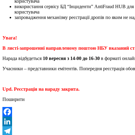
користувача
використання сервісу БД “Інциденти” AntiFraud HUB для пе
користувача
запровадження механізму реєстрації дропів по яким не на
Увага!
В листі-запрошенні направленому поштою НБУ вказаний стари
Нарада відбудеться
10 вересня з 14-00 до 16-30
в форматі онлай
Учасники – представники емітентів. Попередня реєстрація обов
Upd. Реєстрація на нараду закрита.
Поширити
Facebook
LinkedIn