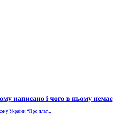
ому написано і чого в ньому немає
ону України “Про плат...