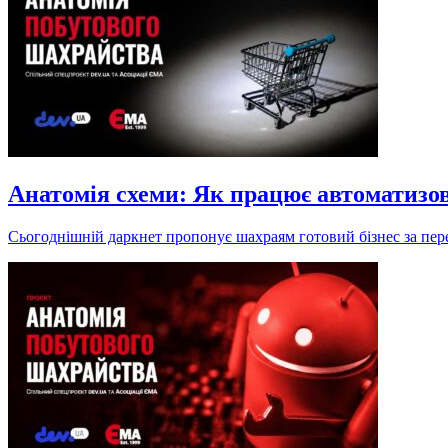
Анатомія схеми: Як працює автоматизо
Сьогоднішній даркнет пропонує шахраям готовий бізнес за пере