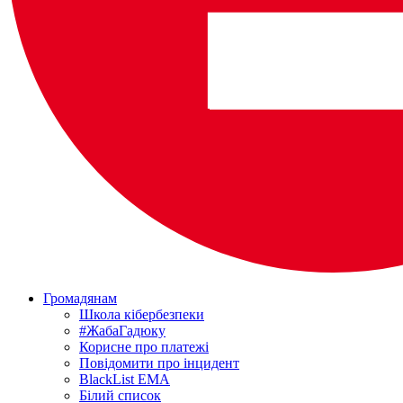
Громадянам
Школа кібербезпеки
#ЖабаГадюку
Корисне про платежі
Повідомити про інцидент
BlackList EMA
Білий список