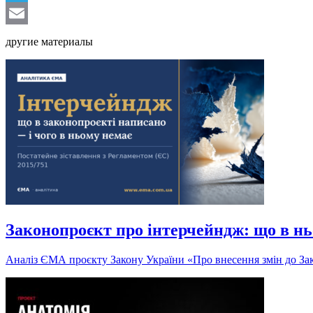
Telegram
Email
другие материалы
Законопроєкт про інтерчейндж: що в нь
Аналіз ЄМА проєкту Закону України «Про внесення змін до Зак