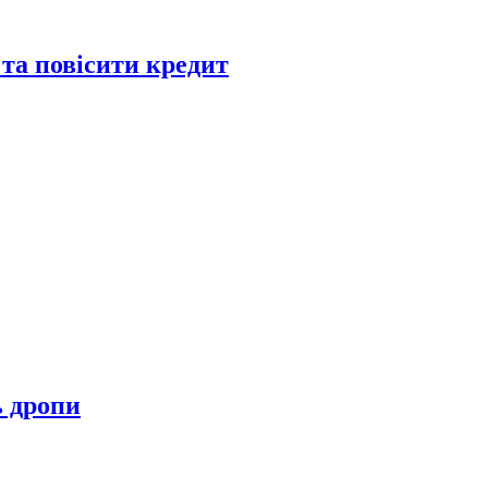
 та повісити кредит
ь дропи