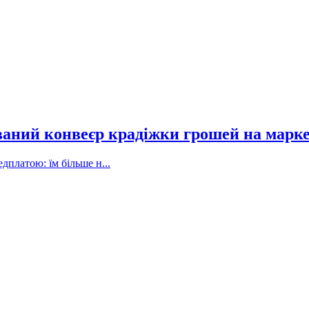
ваний конвеєр крадіжки грошей на марк
дплатою: їм більше н...