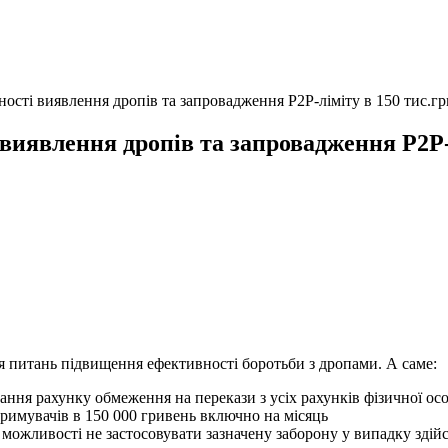
сті виявлення дропів та запровадження Р2Р-ліміту в 150 тис.гр
иявлення дропів та запровадження Р2Р-л
я питань підвищення ефективності боротьби з дропами. А саме:
ння рахунку обмеження на перекази з усіх рахунків фізичної осо
тримувачів в 150 000 гривень включно на місяць
 можливості не застосовувати зазначену заборону у випадку здій