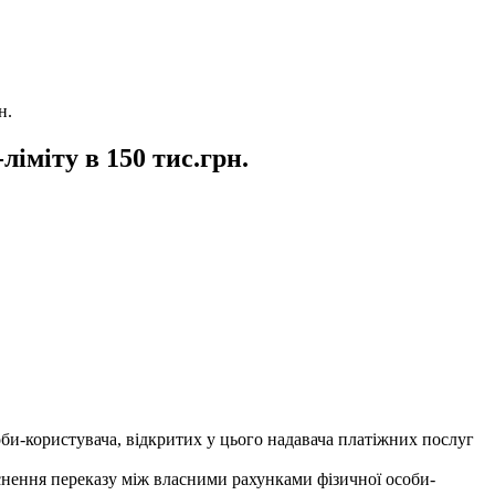
н.
іміту в 150 тис.грн.
би-користувача, відкритих у цього надавача платіжних послуг
снення переказу між власними рахунками фізичної особи-