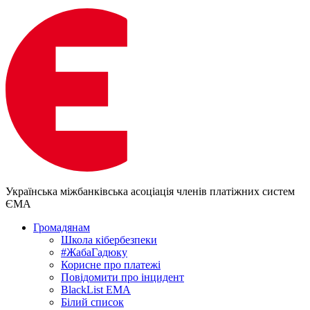
Українська міжбанківська асоціація членів платіжних систем
ЄМА
Громадянам
Школа кібербезпеки
#ЖабаГадюку
Корисне про платежі
Повідомити про інцидент
BlackList EMA
Білий список