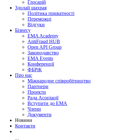
Глосарій
Здолай шахрая
Політика приватності
Переможцi
Відгуки
Бізнесу
EMA Academy
AntiFraud HUB
Open API Group
Законодавство
EMA Events
Конференції
ФБРіК
Про нас
Міжнародне співробітництво
Партнери
Проекти
Рада Асоціації
Вступити до ЕМА
Члени
Документи
Новини
Контакти