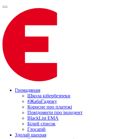
Громадянам
Школа кібербезпеки
#ЖабаГадюку
Корисне про платежі
Повідомити про інцидент
BlackList EMA
Білий список
Глосарій
Здолай шахрая