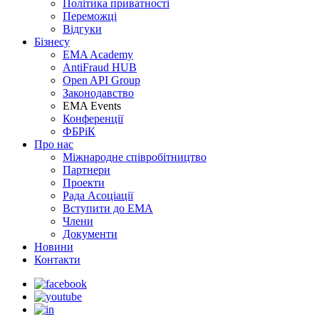
Політика приватності
Переможцi
Відгуки
Бізнесу
EMA Academy
AntiFraud HUB
Open API Group
Законодавство
EMA Events
Конференції
ФБРіК
Про нас
Міжнародне співробітництво
Партнери
Проекти
Рада Асоціації
Вступити до ЕМА
Члени
Документи
Новини
Контакти