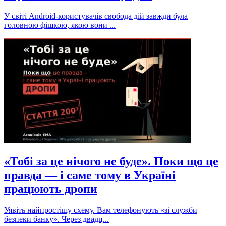
У світі Android-користувачів свобода дій завжди була
головною фішкою, якою вони ...
«Тобі за це нічого не буде». Поки що це
правда — і саме тому в Україні
працюють дропи
Уявіть найпростішу схему. Вам телефонують «зі служби
безпеки банку». Через двадц...