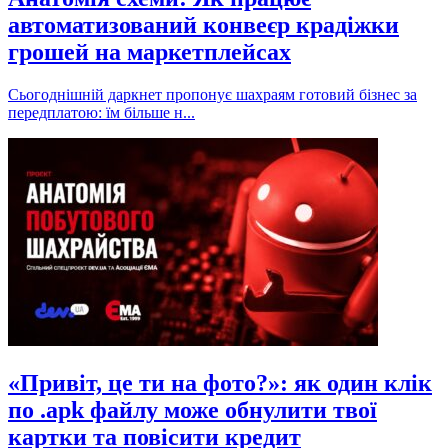
автоматизований конвеєр крадіжки
грошей на маркетплейсах
Сьогоднішній даркнет пропонує шахраям готовий бізнес за
передплатою: їм більше н...
«Привіт, це ти на фото?»: як один клік
по .apk файлу може обнулити твої
картки та повісити кредит