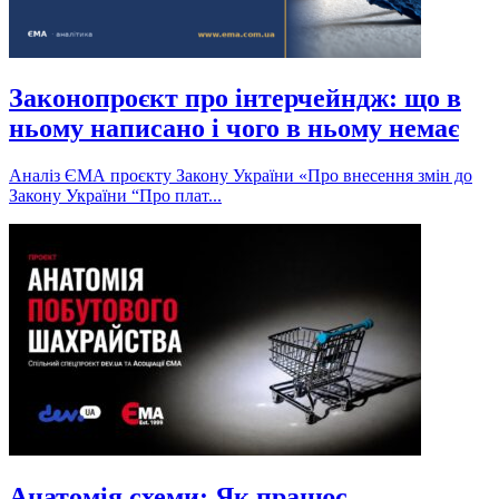
Законопроєкт про інтерчейндж: що в
ньому написано і чого в ньому немає
Аналіз ЄМА проєкту Закону України «Про внесення змін до
Закону України “Про плат...
Анатомія схеми: Як працює