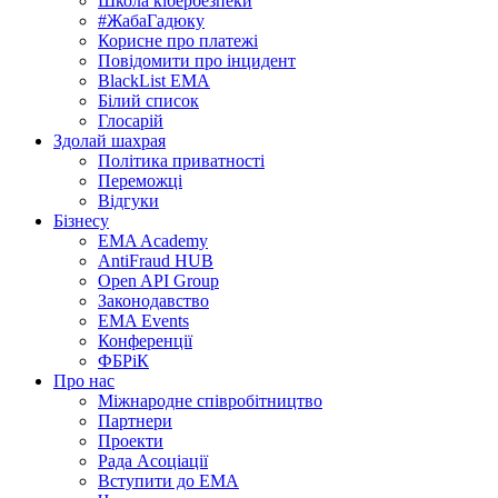
Школа кібербезпеки
#ЖабаГадюку
Корисне про платежі
Повідомити про інцидент
BlackList EMA
Білий список
Глосарій
Здолай шахрая
Політика приватності
Переможцi
Відгуки
Бізнесу
EMA Academy
AntiFraud HUB
Open API Group
Законодавство
EMA Events
Конференції
ФБРіК
Про нас
Міжнародне співробітництво
Партнери
Проекти
Рада Асоціації
Вступити до ЕМА