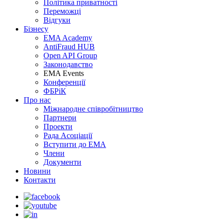
Політика приватності
Переможцi
Відгуки
Бізнесу
EMA Academy
AntiFraud HUB
Open API Group
Законодавство
EMA Events
Конференції
ФБРіК
Про нас
Міжнародне співробітництво
Партнери
Проекти
Рада Асоціації
Вступити до ЕМА
Члени
Документи
Новини
Контакти