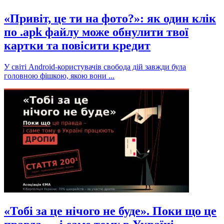
«Привіт, це ти на фото?»: як один клік
по .apk файлу може обнулити твої
картки та повісити кредит
У світі Android-користувачів свобода дій завжди була
головною фішкою, якою вони ...
«Тобі за це нічого не буде». Поки що це