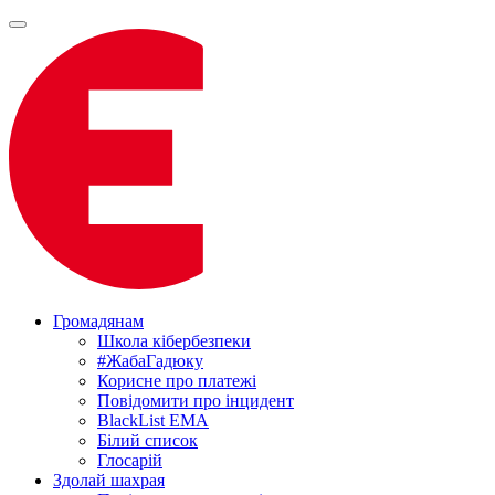
Громадянам
Школа кібербезпеки
#ЖабаГадюку
Корисне про платежі
Повідомити про інцидент
BlackList EMA
Білий список
Глосарій
Здолай шахрая