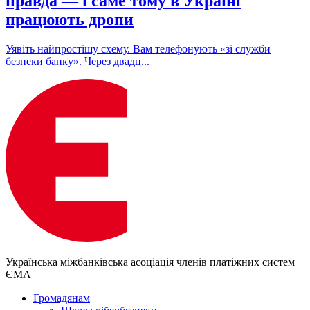
правда — і саме тому в Україні
працюють дропи
Уявіть найпростішу схему. Вам телефонують «зі служби
безпеки банку». Через двадц...
Українська міжбанківська асоціація членів платіжних систем
ЄМА
Громадянам