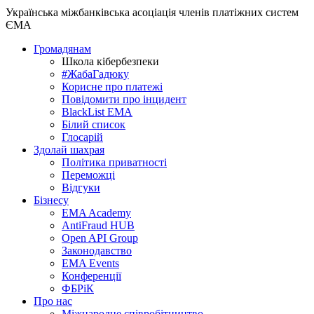
Українська міжбанківська асоціація членів платіжних систем
ЄМА
Громадянам
Школа кібербезпеки
#ЖабаГадюку
Корисне про платежі
Повідомити про інцидент
BlackList EMA
Білий список
Глосарій
Здолай шахрая
Політика приватності
Переможцi
Відгуки
Бізнесу
EMA Academy
AntiFraud HUB
Open API Group
Законодавство
EMA Events
Конференції
ФБРіК
Про нас
Міжнародне співробітництво