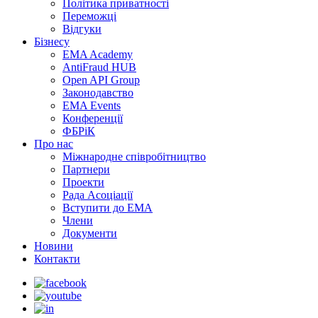
Політика приватності
Переможцi
Відгуки
Бізнесу
EMA Academy
AntiFraud HUB
Open API Group
Законодавство
EMA Events
Конференції
ФБРіК
Про нас
Міжнародне співробітництво
Партнери
Проекти
Рада Асоціації
Вступити до ЕМА
Члени
Документи
Новини
Контакти