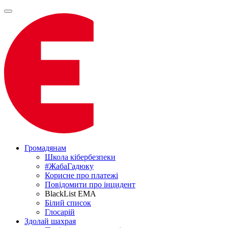
Громадянам
Школа кібербезпеки
#ЖабаГадюку
Корисне про платежі
Повідомити про інцидент
BlackList EMA
Білий список
Глосарій
Здолай шахрая