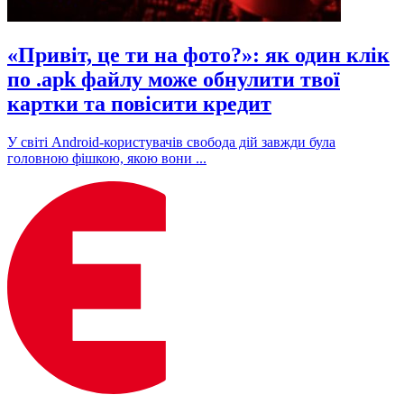
«Привіт, це ти на фото?»: як один клік
по .apk файлу може обнулити твої
картки та повісити кредит
У світі Android-користувачів свобода дій завжди була
головною фішкою, якою вони ...