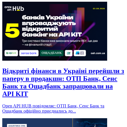
Відкриті фінанси в Україні перейшли з
паперу в продакшн: ОТП Банк, Сенс
Банк та Ощадбанк запрацювали на
API KIT
Open API HUB повідомляє: ОТП Банк, Сенс Банк та
Ощадбанк офіційно приєднались до...