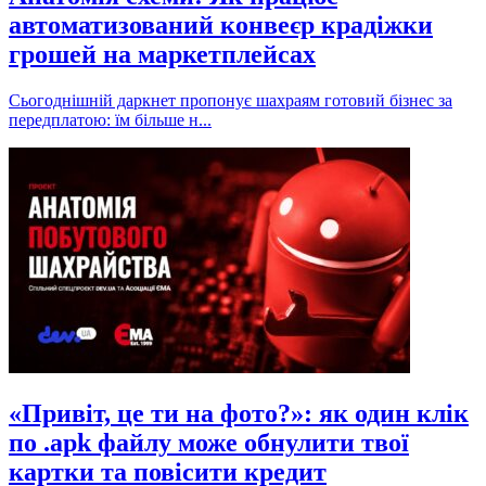
автоматизований конвеєр крадіжки
грошей на маркетплейсах
Сьогоднішній даркнет пропонує шахраям готовий бізнес за
передплатою: їм більше н...
«Привіт, це ти на фото?»: як один клік
по .apk файлу може обнулити твої
картки та повісити кредит