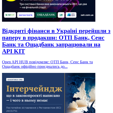
Відкриті фінанси в Україні перейшли з
паперу в продакшн: ОТП Банк, Сенс
Банк та Ощадбанк запрацювали на
API KIT
Open API HUB повідомляє: ОТП Банк, Сенс Банк та
Ощадбанк офіційно приєднались до...