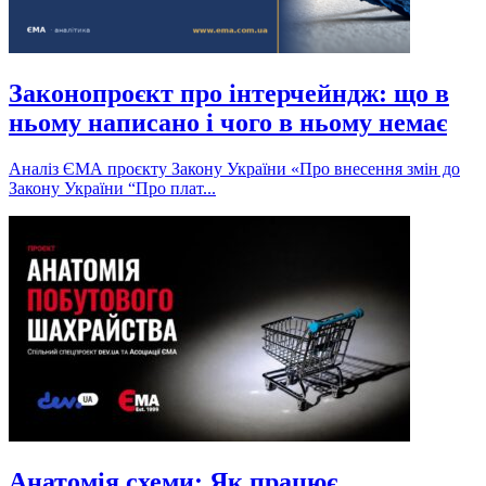
Законопроєкт про інтерчейндж: що в
ньому написано і чого в ньому немає
Аналіз ЄМА проєкту Закону України «Про внесення змін до
Закону України “Про плат...
Анатомія схеми: Як працює