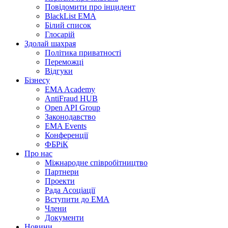
Повідомити про інцидент
BlackList EMA
Білий список
Глосарій
Здолай шахрая
Політика приватності
Переможцi
Відгуки
Бізнесу
EMA Academy
AntiFraud HUB
Open API Group
Законодавство
EMA Events
Конференції
ФБРіК
Про нас
Міжнародне співробітництво
Партнери
Проекти
Рада Асоціації
Вступити до ЕМА
Члени
Документи
Новини