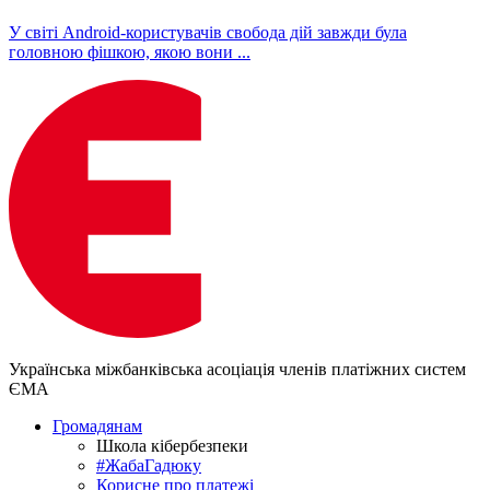
У світі Android-користувачів свобода дій завжди була
головною фішкою, якою вони ...
Українська міжбанківська асоціація членів платіжних систем
ЄМА
Громадянам
Школа кібербезпеки
#ЖабаГадюку
Корисне про платежі