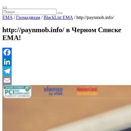
EMA
/
Громадянам
/
BlackList EMA
/
http://paynmob.info/
http://paynmob.info/ в Черном Списке
ЕМА!
Facebook
LinkedIn
Telegram
Email