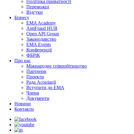
Політика приватності
Переможцi
Відгуки
Бізнесу
EMA Academy
AntiFraud HUB
Open API Group
Законодавство
EMA Events
Конференції
ФБРіК
Про нас
Міжнародне співробітництво
Партнери
Проекти
Рада Асоціації
Вступити до ЕМА
Члени
Документи
Новини
Контакти