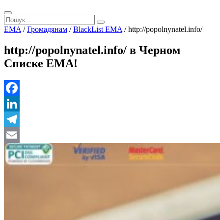
EMA
/
Громадянам
/
BlackList EMA
/
http://popolnynatel.info/
http://popolnynatel.info/ в Черном
Списке ЕМА!
Facebook
LinkedIn
Telegram
Email