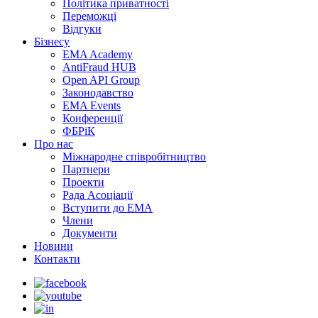
Політика приватності
Переможцi
Відгуки
Бізнесу
EMA Academy
AntiFraud HUB
Open API Group
Законодавство
EMA Events
Конференції
ФБРіК
Про нас
Міжнародне співробітництво
Партнери
Проекти
Рада Асоціації
Вступити до ЕМА
Члени
Документи
Новини
Контакти