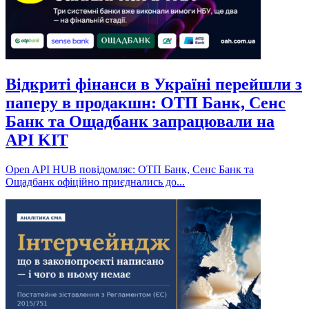
Відкриті фінанси в Україні перейшли з
паперу в продакшн: ОТП Банк, Сенс
Банк та Ощадбанк запрацювали на
API KIT
Open API HUB повідомляє: ОТП Банк, Сенс Банк та
Ощадбанк офіційно приєднались до...