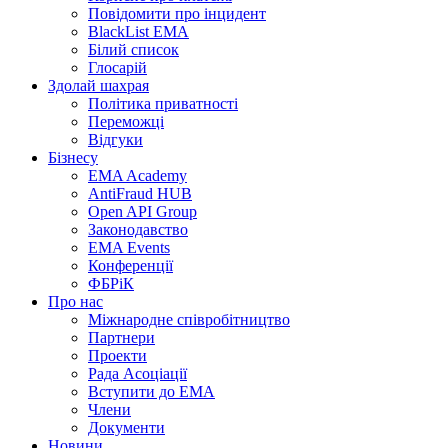
Повідомити про інцидент
BlackList EMA
Білий список
Глосарій
Здолай шахрая
Політика приватності
Переможцi
Відгуки
Бізнесу
EMA Academy
AntiFraud HUB
Open API Group
Законодавство
EMA Events
Конференції
ФБРіК
Про нас
Міжнародне співробітництво
Партнери
Проекти
Рада Асоціації
Вступити до ЕМА
Члени
Документи
Новини