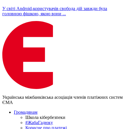
У світі Android-користувачів свобода дій завжди була
головною фішкою, якою вони ...
Українська міжбанківська асоціація членів платіжних систем
ЄМА
Громадянам
Школа кібербезпеки
#ЖабаГадюку
Корисне про платежі