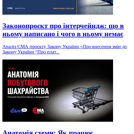
Законопроєкт про інтерчейндж: що в
ньому написано і чого в ньому немає
Аналіз ЄМА проєкту Закону України «Про внесення змін до
Закону України “Про плат...
Анатомія схеми: Як працює