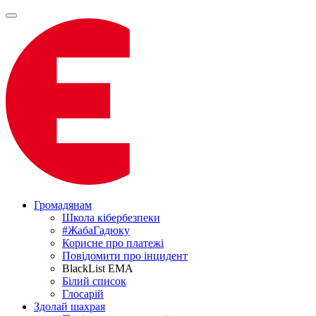
Громадянам
Школа кібербезпеки
#ЖабаГадюку
Корисне про платежі
Повідомити про інцидент
BlackList EMA
Білий список
Глосарій
Здолай шахрая