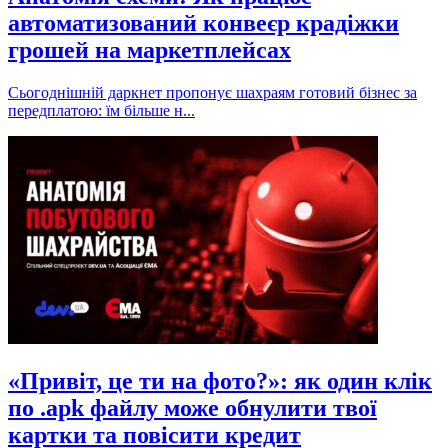
автоматизований конвеєр крадіжки
грошей на маркетплейсах
Сьогоднішній даркнет пропонує шахраям готовий бізнес за
передплатою: їм більше н...
«Привіт, це ти на фото?»: як один клік
по .apk файлу може обнулити твої
картки та повісити кредит