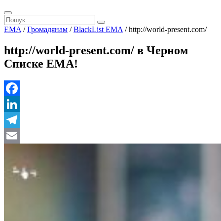
EMA
/
Громадянам
/
BlackList EMA
/
http://world-present.com/
http://world-present.com/ в Черном
Списке ЕМА!
Facebook
LinkedIn
Telegram
Email