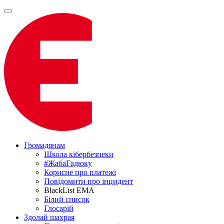
Громадянам
Школа кібербезпеки
#ЖабаГадюку
Корисне про платежі
Повідомити про інцидент
BlackList EMA
Білий список
Глосарій
Здолай шахрая