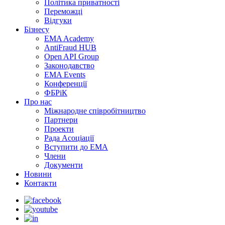
Політика приватності
Переможцi
Відгуки
Бізнесу
EMA Academy
AntiFraud HUB
Open API Group
Законодавство
EMA Events
Конференції
ФБРіК
Про нас
Міжнародне співробітництво
Партнери
Проекти
Рада Асоціації
Вступити до ЕМА
Члени
Документи
Новини
Контакти