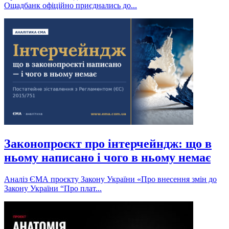
Ощадбанк офіційно приєднались до...
Законопроєкт про інтерчейндж: що в
ньому написано і чого в ньому немає
Аналіз ЄМА проєкту Закону України «Про внесення змін до
Закону України “Про плат...