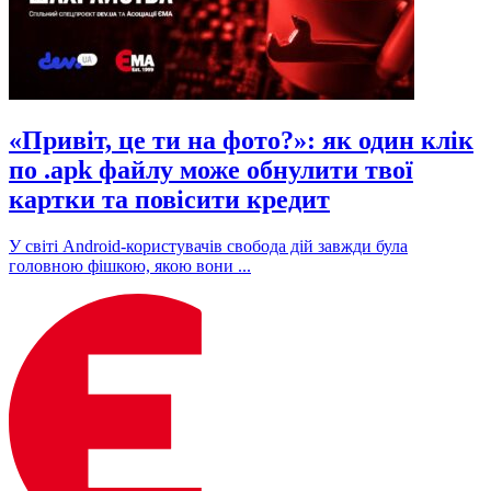
«Привіт, це ти на фото?»: як один клік
по .apk файлу може обнулити твої
картки та повісити кредит
У світі Android-користувачів свобода дій завжди була
головною фішкою, якою вони ...