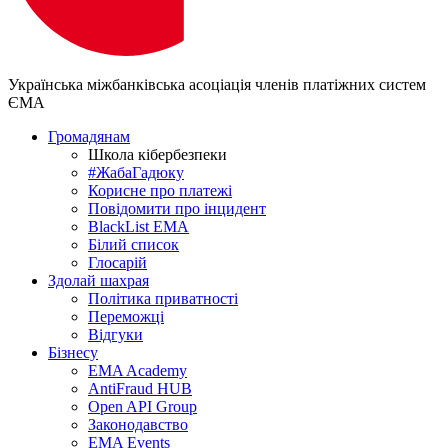
Українська міжбанківська асоціація членів платіжних систем
ЄМА
Громадянам
Школа кібербезпеки
#ЖабаГадюку
Корисне про платежі
Повідомити про інцидент
BlackList EMA
Білий список
Глосарій
Здолай шахрая
Політика приватності
Переможцi
Відгуки
Бізнесу
EMA Academy
AntiFraud HUB
Open API Group
Законодавство
EMA Events