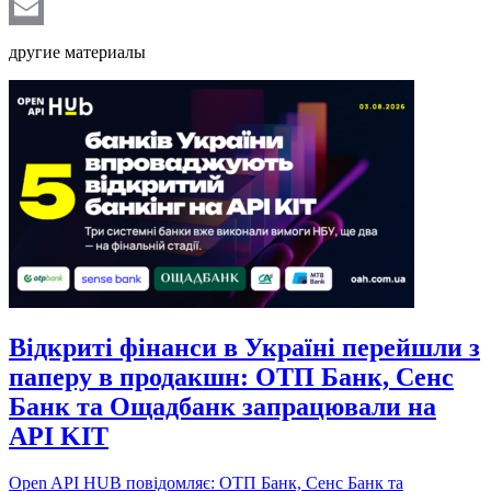
Telegram
Email
другие материалы
Відкриті фінанси в Україні перейшли з
паперу в продакшн: ОТП Банк, Сенс
Банк та Ощадбанк запрацювали на
API KIT
Open API HUB повідомляє: ОТП Банк, Сенс Банк та