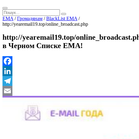
EMA
/
Громадянам
/
BlackList EMA
/
http://yearemail19.top/online_broadcast.php
http://yearemail19.top/online_broadcast.p
в Черном Списке ЕМА!
Facebook
LinkedIn
Telegram
Email