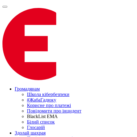
Громадянам
Школа кібербезпеки
#ЖабаГадюку
Корисне про платежі
Повідомити про інцидент
BlackList EMA
Білий список
Глосарій
Здолай шахрая