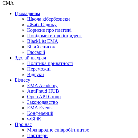
ЄМА
Громадянам
Школа кібербезпеки
#ЖабаГадюку
Корисне про платежі
Повідомити про інцидент
BlackList EMA
Білий список
Глосарій
Здолай шахрая
Політика приватності
Переможцi
Відгуки
Бізнесу
EMA Academy
AntiFraud HUB
Open API Group
Законодавство
EMA Events
Конференції
ФБРіК
Про нас
Міжнародне співробітництво
Партнери