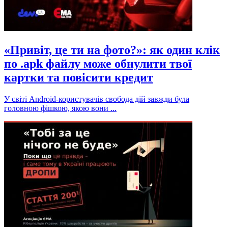
«Привіт, це ти на фото?»: як один клік
по .apk файлу може обнулити твої
картки та повісити кредит
У світі Android-користувачів свобода дій завжди була
головною фішкою, якою вони ...