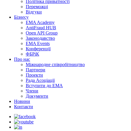
Політика приватності
Переможцi
Відгуки
Бізнесу
EMA Academy
AntiFraud HUB
Open API Group
Законодавство
EMA Events
Конференції
ФБРіК
Про нас
Міжнародне співробітництво
Партнери
Проекти
Рада Асоціації
Вступити до ЕМА
Члени
Документи
Новини
Контакти