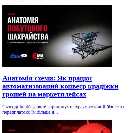
Анатомія схеми: Як працює
автоматизований конвеєр крадіжки
грошей на маркетплейсах
Сьогоднішній даркнет пропонує шахраям готовий бізнес за
передплатою: їм більше н...