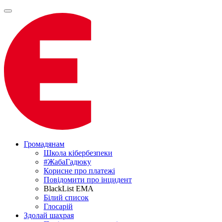
Громадянам
Школа кібербезпеки
#ЖабаГадюку
Корисне про платежі
Повідомити про інцидент
BlackList EMA
Білий список
Глосарій
Здолай шахрая