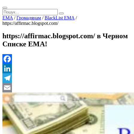
EMA
/
Громадянам
/
BlackList EMA
/
https://affirmac.blogspot.com/
https://affirmac.blogspot.com/ в Черном
Списке ЕМА!
Facebook
LinkedIn
Telegram
Email