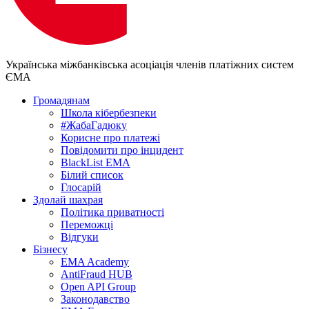
Українська міжбанківська асоціація членів платіжних систем
ЄМА
Громадянам
Школа кібербезпеки
#ЖабаГадюку
Корисне про платежі
Повідомити про інцидент
BlackList EMA
Білий список
Глосарій
Здолай шахрая
Політика приватності
Переможцi
Відгуки
Бізнесу
EMA Academy
AntiFraud HUB
Open API Group
Законодавство