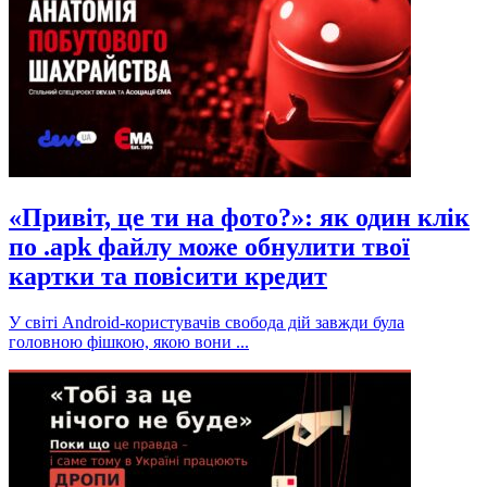
«Привіт, це ти на фото?»: як один клік
по .apk файлу може обнулити твої
картки та повісити кредит
У світі Android-користувачів свобода дій завжди була
головною фішкою, якою вони ...