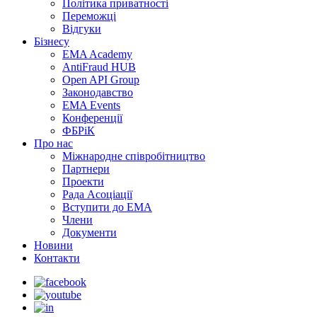
Політика приватності
Переможцi
Відгуки
Бізнесу
EMA Academy
AntiFraud HUB
Open API Group
Законодавство
EMA Events
Конференції
ФБРіК
Про нас
Міжнародне співробітництво
Партнери
Проекти
Рада Асоціації
Вступити до ЕМА
Члени
Документи
Новини
Контакти