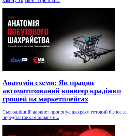
Закону України “Про плат...
Анатомія схеми: Як працює
автоматизований конвеєр крадіжки
грошей на маркетплейсах
Сьогоднішній даркнет пропонує шахраям готовий бізнес за
передплатою: їм більше н...