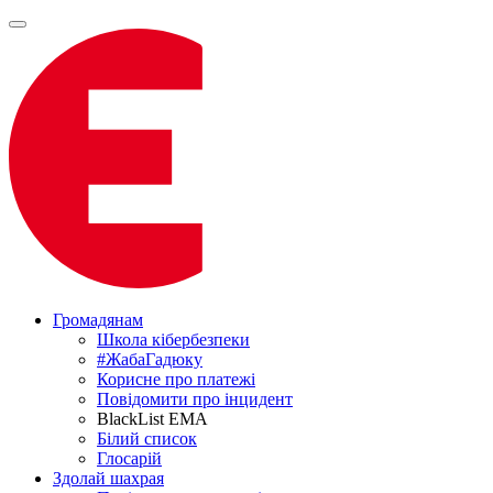
Громадянам
Школа кібербезпеки
#ЖабаГадюку
Корисне про платежі
Повідомити про інцидент
BlackList EMA
Білий список
Глосарій
Здолай шахрая