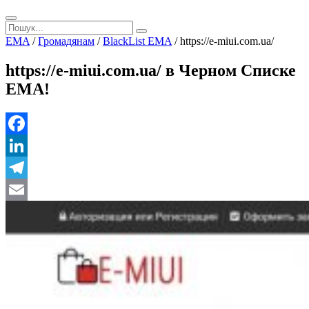
EMA
/
Громадянам
/
BlackList EMA
/
https://e-miui.com.ua/
https://e-miui.com.ua/ в Черном Списке
ЕМА!
Facebook
LinkedIn
Telegram
Email