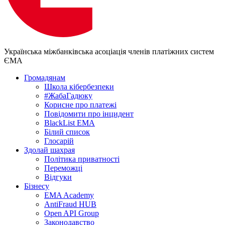
Українська міжбанківська асоціація членів платіжних систем
ЄМА
Громадянам
Школа кібербезпеки
#ЖабаГадюку
Корисне про платежі
Повідомити про інцидент
BlackList EMA
Білий список
Глосарій
Здолай шахрая
Політика приватності
Переможцi
Відгуки
Бізнесу
EMA Academy
AntiFraud HUB
Open API Group
Законодавство