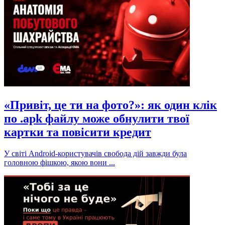
«Привіт, це ти на фото?»: як один клік
по .apk файлу може обнулити твої
картки та повісити кредит
У світі Android-користувачів свобода дій завжди була
головною фішкою, якою вони ...