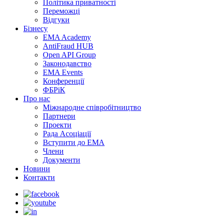
Політика приватності
Переможцi
Відгуки
Бізнесу
EMA Academy
AntiFraud HUB
Open API Group
Законодавство
EMA Events
Конференції
ФБРіК
Про нас
Міжнародне співробітництво
Партнери
Проекти
Рада Асоціації
Вступити до ЕМА
Члени
Документи
Новини
Контакти