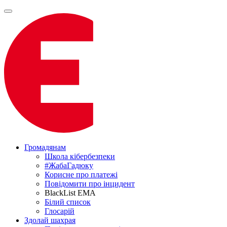
Громадянам
Школа кібербезпеки
#ЖабаГадюку
Корисне про платежі
Повідомити про інцидент
BlackList EMA
Білий список
Глосарій
Здолай шахрая