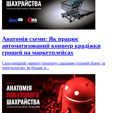
Анатомія схеми: Як працює
автоматизований конвеєр крадіжки
грошей на маркетплейсах
Сьогоднішній даркнет пропонує шахраям готовий бізнес за
передплатою: їм більше н...