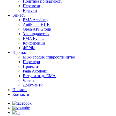
Політика приватності
Переможцi
Відгуки
Бізнесу
EMA Academy
AntiFraud HUB
Open API Group
Законодавство
EMA Events
Конференції
ФБРіК
Про нас
Міжнародне співробітництво
Партнери
Проекти
Рада Асоціації
Вступити до ЕМА
Члени
Документи
Новини
Контакти