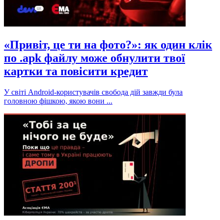
«Привіт, це ти на фото?»: як один клік
по .apk файлу може обнулити твої
картки та повісити кредит
У світі Android-користувачів свобода дій завжди була
головною фішкою, якою вони ...