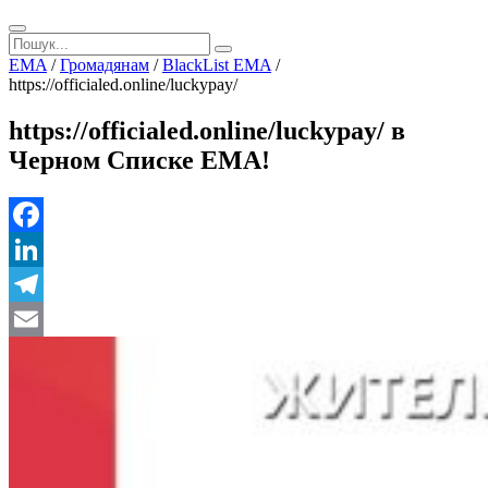
EMA
/
Громадянам
/
BlackList EMA
/
https://officialed.online/luckypay/
https://officialed.online/luckypay/ в
Черном Списке ЕМА!
Facebook
LinkedIn
Telegram
Email