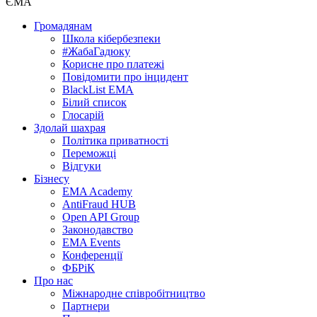
ЄМА
Громадянам
Школа кібербезпеки
#ЖабаГадюку
Корисне про платежі
Повідомити про інцидент
BlackList EMA
Білий список
Глосарій
Здолай шахрая
Політика приватності
Переможцi
Відгуки
Бізнесу
EMA Academy
AntiFraud HUB
Open API Group
Законодавство
EMA Events
Конференції
ФБРіК
Про нас
Міжнародне співробітництво
Партнери