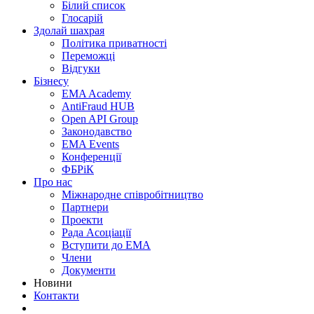
Білий список
Глосарій
Здолай шахрая
Політика приватності
Переможцi
Відгуки
Бізнесу
EMA Academy
AntiFraud HUB
Open API Group
Законодавство
EMA Events
Конференції
ФБРіК
Про нас
Міжнародне співробітництво
Партнери
Проекти
Рада Асоціації
Вступити до ЕМА
Члени
Документи
Новини
Контакти