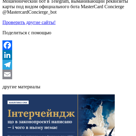
Мошеннический бот в Telegram, выманивающий реквизиты
карты под видом официального бота MasterCard Concierge
@MastercardConcierge_bot
Проверить другие сайты!
Поделиться с помощью
Facebook
LinkedIn
Telegram
Email
другие материалы