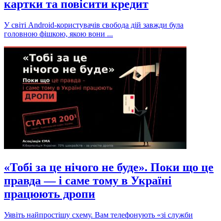
картки та повісити кредит
У світі Android-користувачів свобода дій завжди була
головною фішкою, якою вони ...
«Тобі за це нічого не буде». Поки що це
правда — і саме тому в Україні
працюють дропи
Уявіть найпростішу схему. Вам телефонують «зі служби