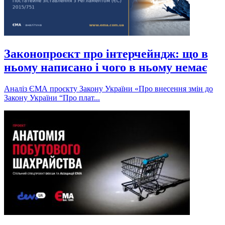
Законопроєкт про інтерчейндж: що в
ньому написано і чого в ньому немає
Аналіз ЄМА проєкту Закону України «Про внесення змін до
Закону України “Про плат...