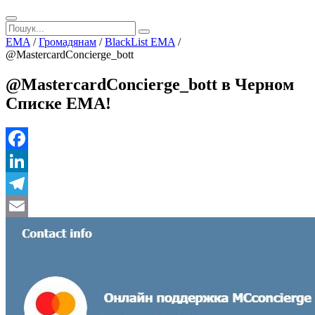
EMA
/
Громадянам
/
BlackList EMA
/
@MastercardConcierge_bott
@MastercardConcierge_bott в Черном
Списке ЕМА!
Facebook
LinkedIn
Telegram
Email