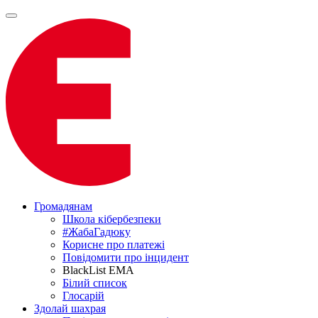
Громадянам
Школа кібербезпеки
#ЖабаГадюку
Корисне про платежі
Повідомити про інцидент
BlackList EMA
Білий список
Глосарій
Здолай шахрая