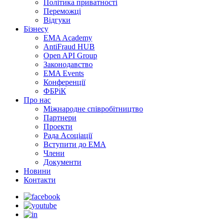
Політика приватності
Переможцi
Відгуки
Бізнесу
EMA Academy
AntiFraud HUB
Open API Group
Законодавство
EMA Events
Конференції
ФБРіК
Про нас
Міжнародне співробітництво
Партнери
Проекти
Рада Асоціації
Вступити до ЕМА
Члени
Документи
Новини
Контакти