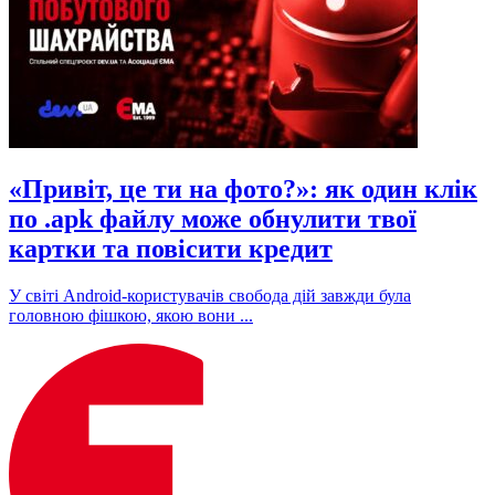
«Привіт, це ти на фото?»: як один клік
по .apk файлу може обнулити твої
картки та повісити кредит
У світі Android-користувачів свобода дій завжди була
головною фішкою, якою вони ...