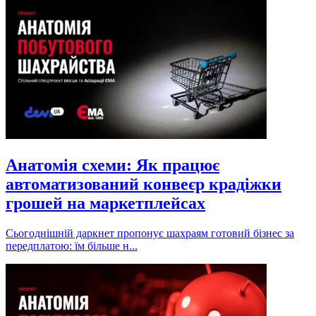
Анатомія схеми: Як працює
автоматизований конвеєр крадіжки
грошей на маркетплейсах
Сьогоднішній даркнет пропонує шахраям готовий бізнес за
передплатою: їм більше н...