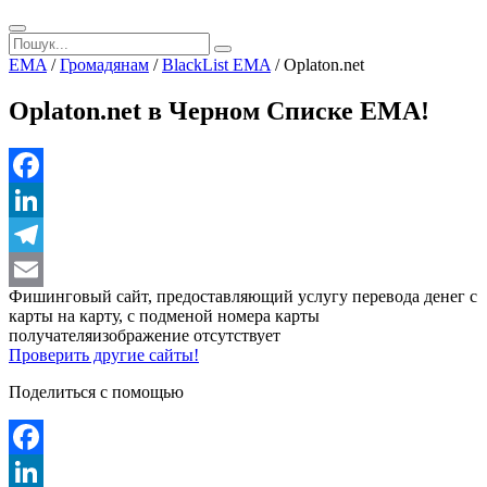
EMA
/
Громадянам
/
BlackList EMA
/
Oplaton.net
Oplaton.net в Черном Списке ЕМА!
Facebook
LinkedIn
Telegram
Фишинговый сайт, предоставляющий услугу перевода денег с
Email
карты на карту, с подменой номера карты
получателяизображение отсутствует
Проверить другие сайты!
Поделиться с помощью
Facebook