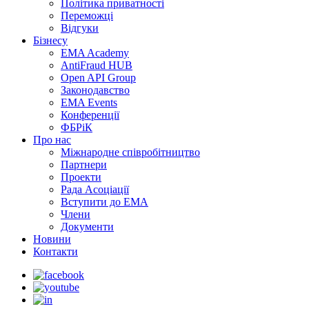
Політика приватності
Переможцi
Відгуки
Бізнесу
EMA Academy
AntiFraud HUB
Open API Group
Законодавство
EMA Events
Конференції
ФБРіК
Про нас
Міжнародне співробітництво
Партнери
Проекти
Рада Асоціації
Вступити до ЕМА
Члени
Документи
Новини
Контакти