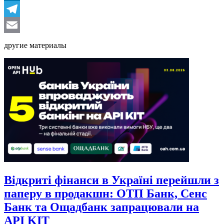
LinkedIn
Telegram
Email
другие материалы
Відкриті фінанси в Україні перейшли з
паперу в продакшн: ОТП Банк, Сенс
Банк та Ощадбанк запрацювали на
API KIT