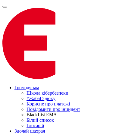
Громадянам
Школа кібербезпеки
#ЖабаГадюку
Корисне про платежі
Повідомити про інцидент
BlackList EMA
Білий список
Глосарій
Здолай шахрая