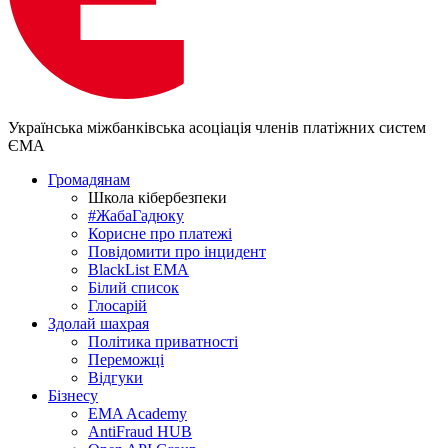
Українська міжбанківська асоціація членів платіжних систем
ЄМА
Громадянам
Школа кібербезпеки
#ЖабаГадюку
Корисне про платежі
Повідомити про інцидент
BlackList EMA
Білий список
Глосарій
Здолай шахрая
Політика приватності
Переможцi
Відгуки
Бізнесу
EMA Academy
AntiFraud HUB