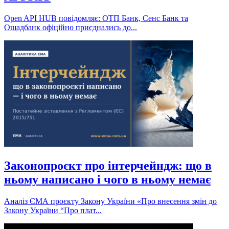
Open API HUB повідомляє: ОТП Банк, Сенс Банк та
Ощадбанк офіційно приєднались до...
Законопроєкт про інтерчейндж: що в
ньому написано і чого в ньому немає
Аналіз ЄМА проєкту Закону України «Про внесення змін до
Закону України “Про плат...