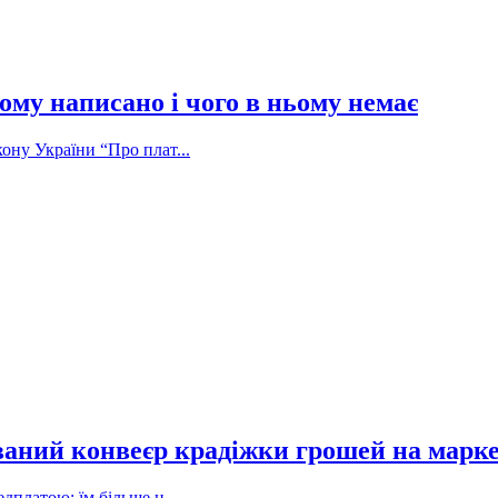
ому написано і чого в ньому немає
ону України “Про плат...
ваний конвеєр крадіжки грошей на марк
дплатою: їм більше н...