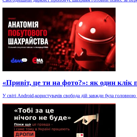
«Привіт, це ти на фото?»: як один клік
У світі Android-користувачів свобода дій завжди була головною 