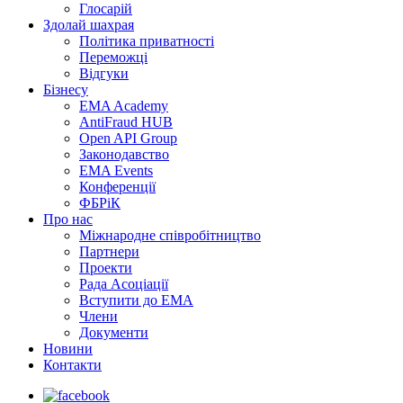
Глосарій
Здолай шахрая
Політика приватності
Переможцi
Відгуки
Бізнесу
EMA Academy
AntiFraud HUB
Open API Group
Законодавство
EMA Events
Конференції
ФБРіК
Про нас
Міжнародне співробітництво
Партнери
Проекти
Рада Асоціації
Вступити до ЕМА
Члени
Документи
Новини
Контакти