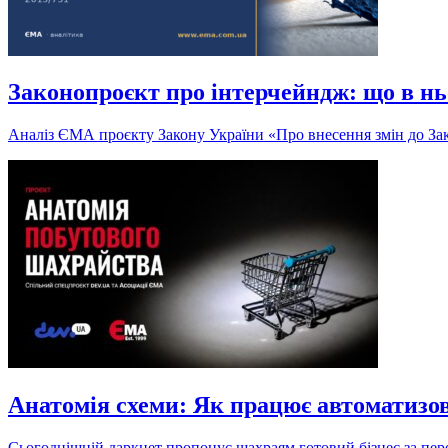
Законопроєкт про інтерчейндж: що в нь
Аналіз ЄМА проєкту Закону України «Про внесення змін до Зак
Анатомія схеми: Як працює автоматизо
Сьогоднішній даркнет пропонує шахраям готовий бізнес за пере