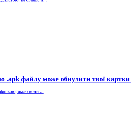
 по .apk файлу може обнулити твої картки
фішкою, якою вони ...