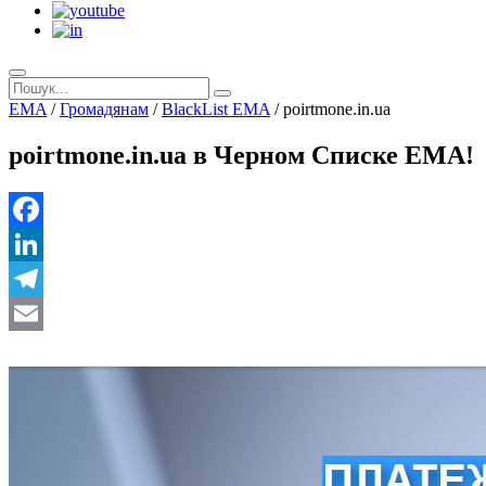
EMA
/
Громадянам
/
BlackList EMA
/
poirtmone.in.ua
poirtmone.in.ua в Черном Списке ЕМА!
Facebook
LinkedIn
Telegram
Email