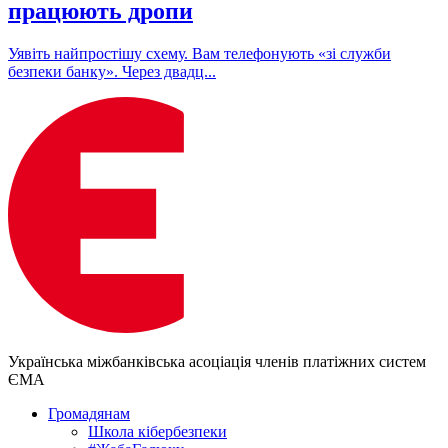
працюють дропи
Уявіть найпростішу схему. Вам телефонують «зі служби
безпеки банку». Через двадц...
Українська міжбанківська асоціація членів платіжних систем
ЄМА
Громадянам
Школа кібербезпеки