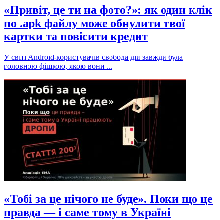
«Привіт, це ти на фото?»: як один клік
по .apk файлу може обнулити твої
картки та повісити кредит
У світі Android-користувачів свобода дій завжди була
головною фішкою, якою вони ...
«Тобі за це нічого не буде». Поки що це
правда — і саме тому в Україні