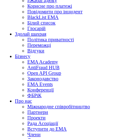
#ЖабаГадюку
Корисне про платежі
Повідомити про інцидент
BlackList EMA
Білий список
Глосарій
Здолай шахрая
Політика приватності
Переможцi
Відгуки
Бізнесу
EMA Academy
AntiFraud HUB
Open API Group
Законодавство
EMA Events
Конференції
ФБРіК
Про нас
Міжнародне співробітництво
Партнери
Проекти
Рада Асоціації
Вступити до ЕМА
Члени