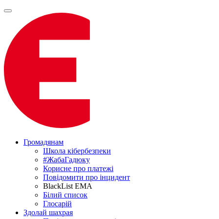
Громадянам
Школа кібербезпеки
#ЖабаГадюку
Корисне про платежі
Повідомити про інцидент
BlackList EMA
Білий список
Глосарій
Здолай шахрая