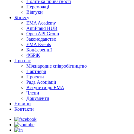
Політика приватності
Переможцi
Відгуки
Бізнесу
EMA Academy
AntiFraud HUB
Open API Group
Законодавство
EMA Events
Конференції
ФБРіК
Про нас
Міжнародне співробітництво
Партнери
Проекти
Рада Асоціації
Вступити до ЕМА
Члени
Документи
Новини
Контакти