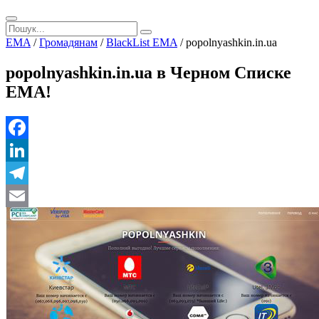
EMA
/
Громадянам
/
BlackList EMA
/
popolnyashkin.in.ua
popolnyashkin.in.ua в Черном Списке
ЕМА!
Facebook
LinkedIn
Telegram
Email