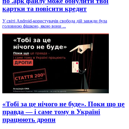
по .apk файлу може обнулити твої
картки та повісити кредит
У світі Android-користувачів свобода дій завжди була
головною фішкою, якою вони ...
«Тобі за це нічого не буде». Поки що це
правда — і саме тому в Україні
працюють дропи