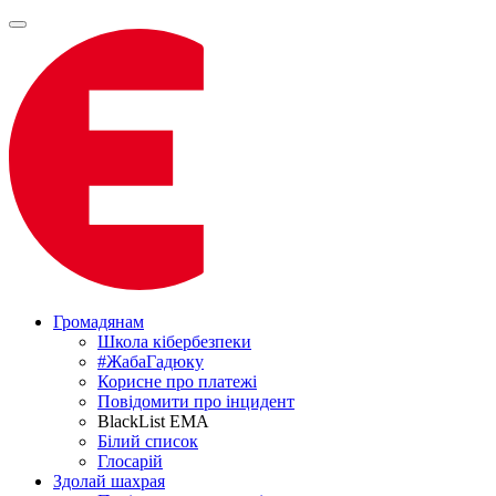
Громадянам
Школа кібербезпеки
#ЖабаГадюку
Корисне про платежі
Повідомити про інцидент
BlackList EMA
Білий список
Глосарій
Здолай шахрая