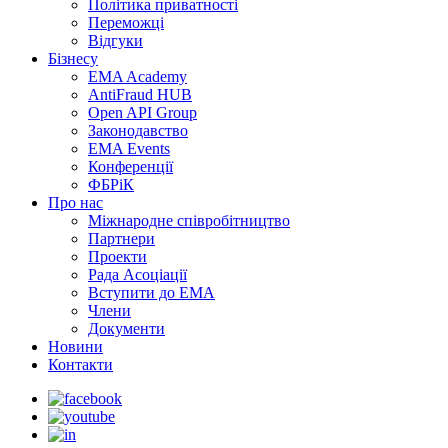
Політика приватності
Переможцi
Відгуки
Бізнесу
EMA Academy
AntiFraud HUB
Open API Group
Законодавство
EMA Events
Конференції
ФБРіК
Про нас
Міжнародне співробітництво
Партнери
Проекти
Рада Асоціації
Вступити до ЕМА
Члени
Документи
Новини
Контакти