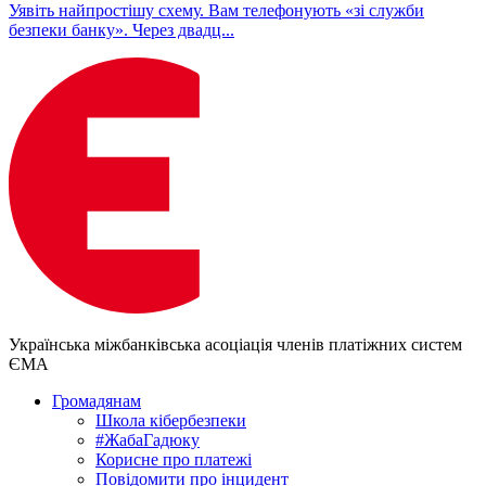
Уявіть найпростішу схему. Вам телефонують «зі служби
безпеки банку». Через двадц...
Українська міжбанківська асоціація членів платіжних систем
ЄМА
Громадянам
Школа кібербезпеки
#ЖабаГадюку
Корисне про платежі
Повідомити про інцидент