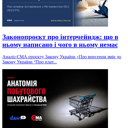
Законопроєкт про інтерчейндж: що в
ньому написано і чого в ньому немає
Аналіз ЄМА проєкту Закону України «Про внесення змін до
Закону України “Про плат...