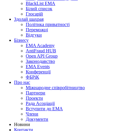
BlackList EMA
Білий список
Глосарій
Здолай шахрая
Політика приватності
Переможцi
Відгуки
Бізнесу
EMA Academy
AntiFraud HUB
Open API Group
Законодавство
EMA Events
Конференції
ФБРіК
Про нас
Міжнародне співробітництво
Партнери
Проекти
Рада Асоціації
Вступити до ЕМА
Члени
Документи
Новини
Контакти