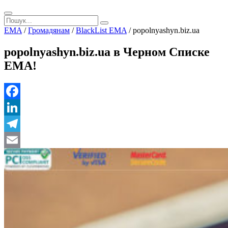
EMA
/
Громадянам
/
BlackList EMA
/
popolnyashyn.biz.ua
popolnyashyn.biz.ua в Черном Списке
ЕМА!
Facebook
LinkedIn
Telegram
Email