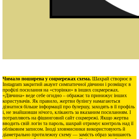
Чимало поширена у соцмережах схема.
Шахрай створює в
Instagram закритий акаунт симпатичної дівчини і розміщує в
профілі посилання на «сторінки» в інших соцмережах.
«Дівчина» веде себе огидно – ображає та принижує інших
користувачів. Як правило, жертви булінгу намагаються
дізнатися більше інформації про булершу, заходять в її профіль
і, не знайшовши нічого, клікають за вказаним посиланням. І
потрапляють на фішинговий сайт соцмережі. Якщо жертва
вводить свій логін та пароль, шахрай отримує контроль над її
обліковим записом. Іноді зловмисники використовують й
діаметрально протилежну схему — замість образ залишають