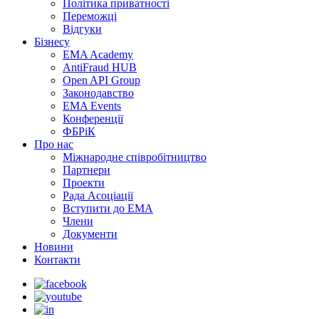
Політика приватності
Переможцi
Відгуки
Бізнесу
EMA Academy
AntiFraud HUB
Open API Group
Законодавство
EMA Events
Конференції
ФБРіК
Про нас
Міжнародне співробітництво
Партнери
Проекти
Рада Асоціації
Вступити до ЕМА
Члени
Документи
Новини
Контакти