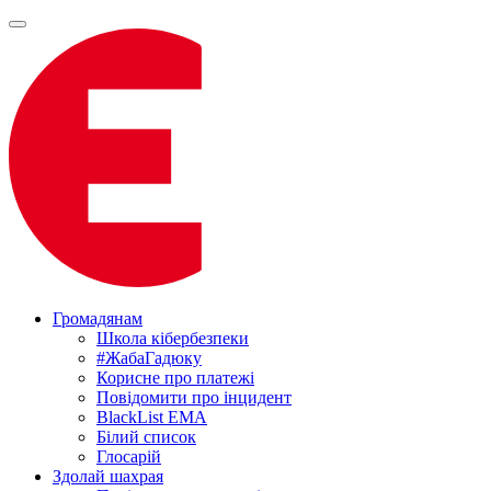
Громадянам
Школа кібербезпеки
#ЖабаГадюку
Корисне про платежі
Повідомити про інцидент
BlackList EMA
Білий список
Глосарій
Здолай шахрая