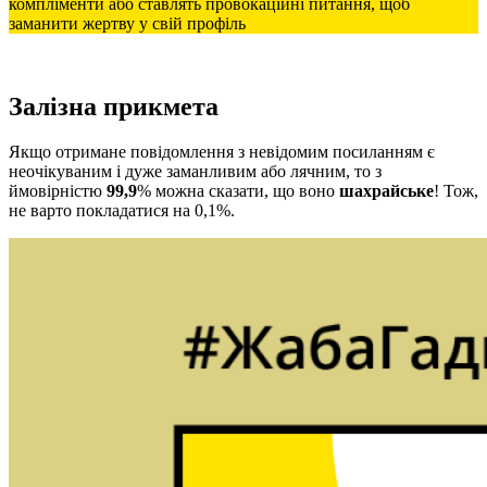
компліменти або ставлять провокаційні питання, щоб
заманити жертву у свій профіль
Залізна прикмета
Якщо отримане повідомлення з невідомим посиланням є
неочікуваним і дуже заманливим або лячним, то з
ймовірністю
99,9
% можна сказати, що воно
шахрайське
! Тож,
не варто покладатися на 0,1%.