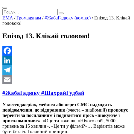
EMA
/
Громадянам
/
#ЖабаГадюку (комікс)
/
Епізод 13. Клікай
головою!
Епізод 13. Клікай головою!
Facebook
LinkedIn
Telegram
Email
#ЖабаГадюку
#ШахрайГудбай
У месенджеріах, мейлом або через СМС надходять
повідомлення, де відправник
(зчаста – знайомий)
пропонує
перейти за посиланням і подивитися щось «шокуюче і
приголомшливе»
. «Оце ти жжош», «Нічого собі, 5000
гривень за 15 хвилин», «Це ти у фільмі?»… Варіантів може
бути безліч. Головний принцип: