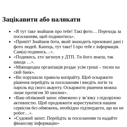
Зацікавити або налякати
«Я тут таке знайшов про тебе! Такі фото… Переходь за
посиланням, щоб подивитись».
«Привіт! Знайшов бота, який знаходить приховані дані і
фото людей. Капець, тут таке! І про тебе є інформація.
Сам(а) подивись…».
«Подивись, хто загинув у ДТП. Ти його знаєш, так
шкода …».
«Міжнародна організація роздає усім гроші – тисни на
свій банк».
«Ви порушили правила копірайту. Щоб оскаржити
рішення перейдіть за посиланням і введіть логін та
пароль від свого акаунту. Оскаржити рішення можна
лише протягом 30 хвилин».
«Ваш обліковий запис обмежено у зв’язку з підозрілою
активністю. Щоб продовжити користуватися нашим
сервісом без обмежень, необхідно підтвердити, що ви не
робот…».
«Судовий запит. Перейдіть за посиланням та надайте
фінансову інформацію»